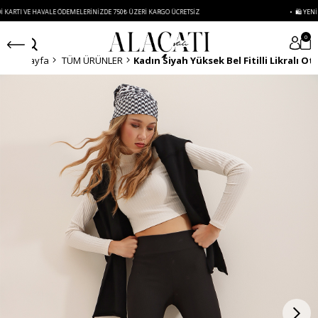
E HAVALE ÖDEMELERINIZDE 750₺ ÜZERI KARGO ÜCRETSIZ
• 🛍️ YENI SEZON ÜR
0
Anasayfa
TÜM ÜRÜNLER