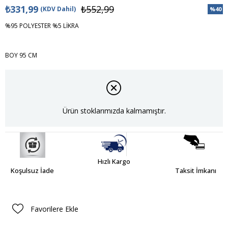
₺331,99
₺552,99
(KDV Dahil)
%
40
İndiri
%95 POLYESTER %5 LİKRA
BOY 95 CM
Ürün stoklarımızda kalmamıştır.
Hızlı Kargo
Koşulsuz İade
Taksit İmkanı
Favorilere Ekle