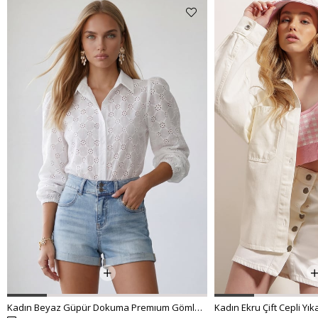
Kadın Beyaz Güpür Dokuma Premıum Gömlek ALC-X4366