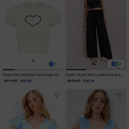
1
2
Kadın Ekru Bisiklet Yaka Kalp Nakış Yarım Kollu Örme Crop Bluz ALC-X9572-2
Kadın Siyah Beli Lastikli Rahat Kesim Aerobin Pantolon ALC-X6625
₺519,99
₺99,00
₺599,99
₺99,00