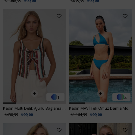
₺1.046,99
₺99,00
₺435,99
₺99,00
1
2
Kadın Multi Delik Ajurlu Bağlama Detaylı İçi Astarlı Yelek Bluz ALC-X14171
Kadın MAVİ Tek Omuz Damla Model Bikini PRM0916
₺490,99
₺99,00
₺1.164,99
₺99,00