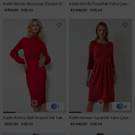
Kadın Bordo Aksesuar Detaylı Kruvaze Yaka Bluz VS01178
Kadın Bordo Yuvarlak Yaka Çeyrek Kol Beli Büzgülü Pileli Elbise VS00941
₺750,99
₺99,00
₺1.046,99
₺99,00
1
4
Kadın Kırmızı Beli Drapeli Dik Yaka Balon Kol Elbise ALC-X10936
Kadın Kırmızı Yuvarlak Yaka Çeyrek Kol Beli Büzgülü Pileli Elbise VS00941
₺697,99
₺99,00
₺1.046,99
₺99,00