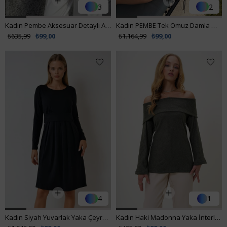
3
2
Kadın Pembe Aksesuar Detaylı Asimetrik Kesim Tek Omuz Bluz VS00721
Kadın PEMBE Tek Omuz Damla Model Bikini PRM0916
₺635,99
₺99,00
₺1.164,99
₺99,00
4
1
Kadın Siyah Yuvarlak Yaka Çeyrek Kol Beli Büzgülü Pileli Elbise VS00941
Kadın Haki Madonna Yaka İnterlok Kumaş Bluz ALC-X13117