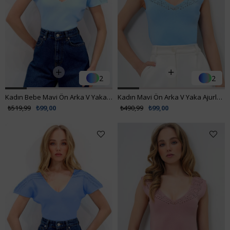
2
2
Kadın Bebe Mavi Ön Arka V Yaka Omuzu Ajurlu Triko Bluz ALC-X13381
Kadın Mavi Ön Arka V Yaka Ajurlu Yazlık Triko Bluz ALC-X13753
₺519,99
₺99,00
₺490,99
₺99,00