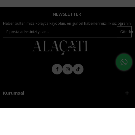
NEWSLETTER
Haber bültenimize kolayca kaydolun, en güncel haberlerimizi ilk siz öğrenin
Gönder
Kurumsal
Yardım
Popüler Kategoriler