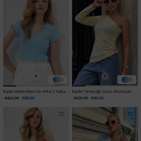
2
3
Kadın Bebe Mavi Ön Arka V Yaka Ajurlu Yazlık Triko Bluz ALC-X14147
Kadın Tereyağı Sarısı Aksesuar Detaylı Asimetrik Kesim Tek Omuz Bluz VS00721
₺423,99
₺99,00
₺635,99
₺99,00