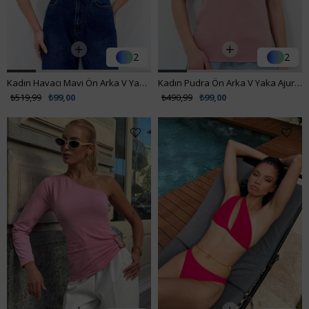
2
2
Kadın Havacı Mavi Ön Arka V Yaka Omuzu Ajurlu Triko Bluz ALC-X13381
Kadın Pudra Ön Arka V Yaka Ajurlu Yazlık Triko Bluz ALC-X13753
₺519,99
₺99,00
₺490,99
₺99,00