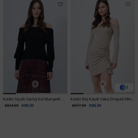
1
1
Kadın Siyah Geniş Kol Manşetli Madonna Yaka Bluz VS01455
Kadın Bej Kayık Yaka Drapeli Mini Elbise Vs01659
₺834,99
₺99,00
₺877,99
₺99,00