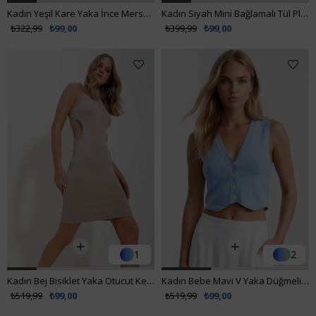
Kadın Yeşil Kare Yaka İnce Merserize Bluz ALC-7122
Kadın Siyah Mini Bağlamalı Tül Plaj Pareo VS00275
₺322,99
₺99,00
₺399,99
₺99,00
1
2
Kadın Bej Bisiklet Yaka Otucut Kesimli Örme Elbise ALC-X11643
Kadın Bebe Mavi V Yaka Düğmeli Yazlık Triko Yelek ALC-X10402
₺519,99
₺99,00
₺519,99
₺99,00