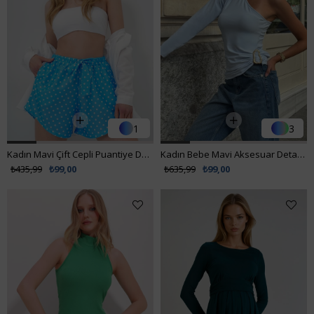
1
3
Kadın Mavi Çift Cepli Puantiye Desenli Kendinden Bağlamalı Beach Şort ALC-X14136
Kadın Bebe Mavi Aksesuar Detaylı Asimetrik Kesim Tek Omuz Bluz VS00721
₺435,99
₺99,00
₺635,99
₺99,00