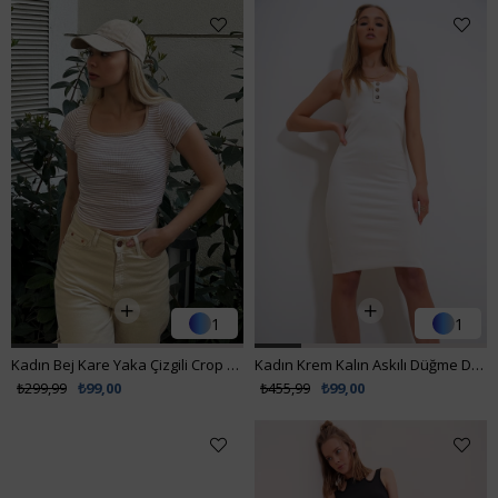
1
1
Kadın Bej Kare Yaka Çizgili Crop Bluz ALC-X11550
Kadın Krem Kalın Askılı Düğme Detaylı Basic Elbise ALC-X12351
₺299,99
₺99,00
₺455,99
₺99,00