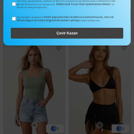
Tanıtım, pazarlama, reklam ve benzeri amaçlarla tarafıma ticari elektronik ileti
Elektronik Ticari İleti Aydınlatma Metni
gönderilmesine izin veriyorum.
'ni
okudum onay veriyorum.
2
1
KVKK kapsamında tarafınızca korunmasını, sms ve
Paylaştığım bilgilerin
WhatsApp üzerinden bilgilendirmeleri almayı
kabul ediyorum.
Kadın Beyaz Ön Arka V Yaka Ajurlu Yazlık Triko Bluz ALC-X14147
Kadın Kahve-Yeşil V Yaka Bağlama Detaylı Desenli Bluz Alc-X15375
₺423,99
₺99,00
₺552,99
₺99,00
Çevir Kazan
1
1