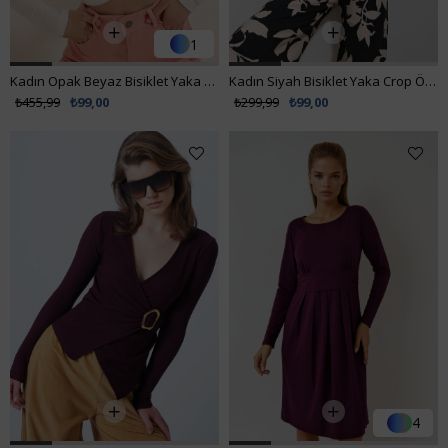
1
1
Kadın Opak Beyaz Bisiklet Yaka Beli Bant Detaylı Crop Bluz ALC-X7424
Kadın Siyah Bisiklet Yaka Crop Örme Bluz ALC-X11549
₺455,99
₺99,00
₺299,99
₺99,00
1
4