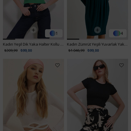
1
4
Kadın Yeşil Dik Yaka Halter Kollu Kaşkorse Bluz ALC-X11497
Kadın Zümrüt Yeşili Yuvarlak Yaka Çeyrek Kol Beli Büzgülü Pileli Elbise VS00941
₺309,99
₺99,00
₺1.046,99
₺99,00