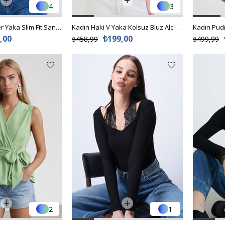
4
3
Kadın Yeşil Halter Yaka Slim Fit Sandy Bluz Alc-X13447
Kadın Haki V Yaka Kolsuz Bluz Alc-X15441
,00
₺199,00
₺458,99
₺499,99
2
1