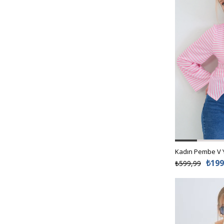
₺199
₺599,99