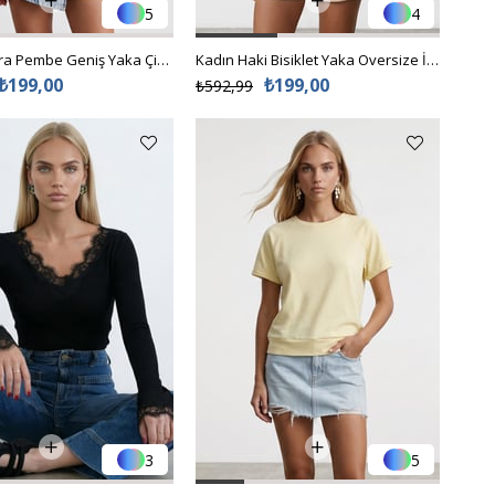
5
4
Kadın Pudra Pembe Geniş Yaka Çift Yön Fermuarlı Bluz Alc-X15495
Kadın Haki Bisiklet Yaka Oversize İnci Ve Taş İşlemeli T-Shirt ALC-X11964
₺199,00
₺199,00
₺592,99
3
5