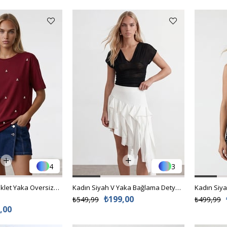
4
3
Kadın Bordo Bisiklet Yaka Oversize İnci Ve Taş İşlemeli T-Shirt ALC-X11964
Kadın Siyah V Yaka Bağlama Detyaylı Transparan Bluz Alc-X15494
₺199,00
₺549,99
₺499,99
,00