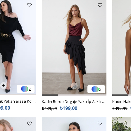
2
5
Kadın Siyah Kayık Yaka Yarasa Kol Beli Lastikli Örme Elbise Alc-X15259
Kadın Bordo Degaje Yaka İp Askılı Sandy Kumaş Bluz Alc-X13448
99,00
₺199,00
₺489,99
₺499,99