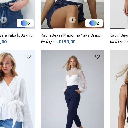
5
2
Kadın Beyaz Degaje Yaka İp Askılı Sandy Kumaş Bluz ALC-X13448
Kadın Beyaz Madonna Yaka Drapeli Bluz Alc-X15456
,00
₺199,00
₺549,99
₺449,99
00
(128)