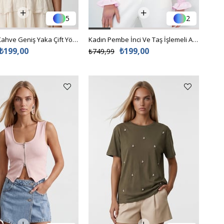
5
2
Kadın Acı Kahve Geniş Yaka Çift Yön Fermuarlı Bluz Alc-X15495
Kadın Pembe İnci Ve Taş İşlemeli Aerobin Gömlek ALC-X10085
₺199,00
₺199,00
₺749,99