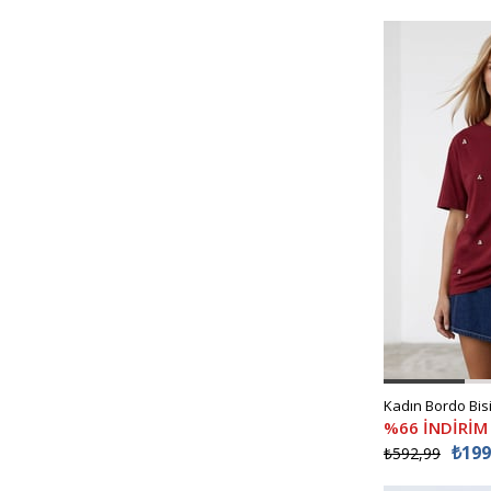
%66 İNDİRİM
₺199
₺592,99