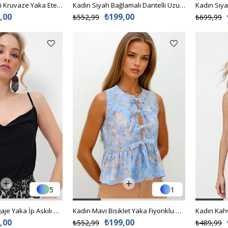
Kadın Fıstık Yeşili Kruvaze Yaka Eteği Volanlı Kendinden Kuşaklı Yazlık Poplin Bluz Alc-X14126
Kadın Siyah Bağlamalı Dantelli Uzun Kollu Bluz Alc-X15054
,00
₺199,00
₺552,99
₺699,99
5
1
Kadın Siyah Degaje Yaka İp Askılı Sandy Kumaş Bluz ALC-X13448
Kadın Mavi Bisiklet Yaka Fiyonklu Desenli Eteği Valonlu Dokuma Bluz VS00192
,00
₺199,00
₺552,99
₺489,99