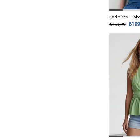
GRİMELANJ
BEJ
₺199
₺469,99
PUDRA PEMBE
Kahve
Yağ Yeşili