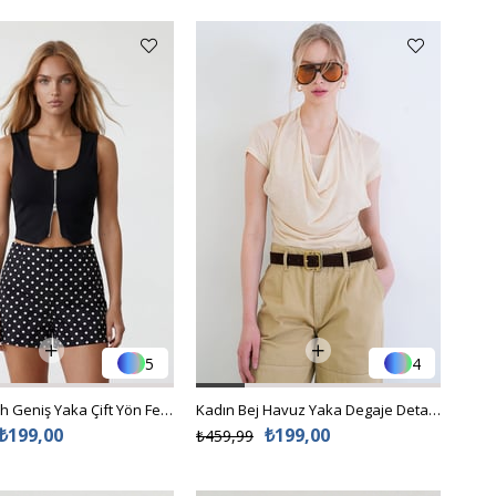
5
4
Kadın Siyah Geniş Yaka Çift Yön Fermuarlı Bluz Alc-X15495
Kadın Bej Havuz Yaka Degaje Detaylı Transparan Örme Bluz Alc-X15395
₺199,00
₺199,00
₺459,99