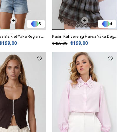
5
4
Kadın Beyaz Bisiklet Yaka Reglan Kol Oversize T-Shırt Alc-X15492
Kadın Kahverengi Havuz Yaka Degaje Detaylı Transparan Örme Bluz Alc-X15395
₺199,00
₺199,00
₺459,99