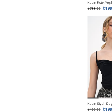
₺199
₺788,99
₺199
₺490,99