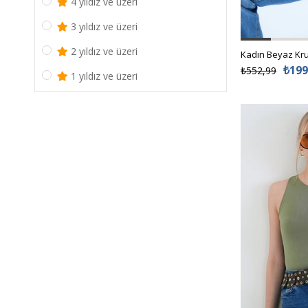
4 yıldız ve üzeri
MÜRDÜM
42
3 yıldız ve üzeri
SARI
26
2 yıldız ve üzeri
YEŞİL
27
₺199
₺552,99
1 yıldız ve üzeri
SİYAH-1
28
SİYAH PUANTİYELİ
29
Yeşil
30
TURUNCU
31
Beyaz
S/M
BORDO
L/XL
KARAMEL
Lacivert
Fıstık Yeşili
CANLI YEŞİL