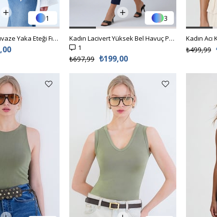
1
3
Kadın Beyaz Kruvaze Yaka Eteği Fırfırlı Kendinden Kuşaklı Bürümcük Bluz ALC-X14428
Kadın Lacivert Yüksek Bel Havuç Pantolon ALC-X11148
1
,00
₺499,99
₺199,00
₺697,99