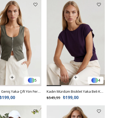
5
4
Kadın Haki Geniş Yaka Çift Yön Fermuarlı Bluz Alc-X15495
Kadın Mürdüm Bisiklet Yaka Beli Korsajlı Bluz Alc-X15474
₺199,00
₺199,00
₺549,99