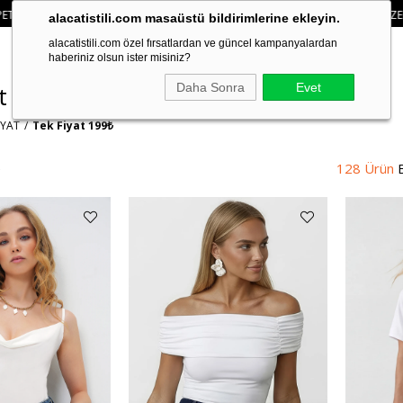
EDI KARTI VE HAVALE ÖDEMELERINIZDE 750₺ ÜZERI KARGO ÜCRETSIZ
• 🛍️ 
alacatistili.com masaüstü bildirimlerine ekleyin.
alacatistili.com özel fırsatlardan ve güncel kampanyalardan
haberiniz olsun ister misiniz?
Daha Sonra
Evet
at 199₺
İYAT
Tek Fiyat 199₺
e
128 Ürün