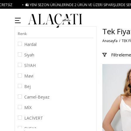
ÜRÜNLERINDE 2 ÜRÜN VE ÜZERI SIPARIŞLERDE SEPETTE
%15 İNDIRIM
• 🚚 KR
Tek Fiy
Renk
Anasayfa
TEK F
Hardal
Filtrelem
Siyah
SİYAH
Mavi
Bej
Camel-Beyaz
MİX
LACİVERT
FUŞYA