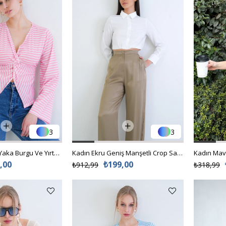
3
3
Kadın Pembe V Yaka Burgu Ve Yırtmaç Detaylı Pamuklu Bluz Alc-X15442
Kadın Ekru Geniş Manşetli Crop Saten Gömlek Alc-X15264
,00
₺199,00
₺912,99
₺318,99