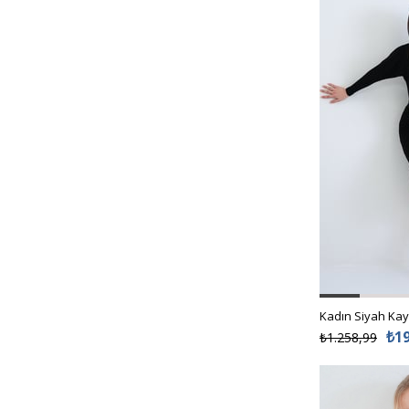
₺1
₺1.258,99