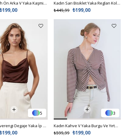
Kadın Siyah Ön Arka V Yaka Kaşmir Dokulu Transparan Dantel Detaylı Bluz Alc-X15268
Kadın Sarı Bisiklet Yaka Reglan Kol Oversize T-Shırt Alc-X15492
₺199,00
₺199,00
₺449,99
5
3
Kadın Kahverengi Degaje Yaka İp Askılı Sandy Kumaş Bluz Alc-X13448
Kadın Kahve V Yaka Burgu Ve Yırtmaç Detaylı Pamuklu Bluz Alc-X15442
₺199,00
₺199,00
₺599,99