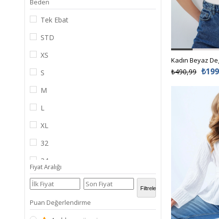
Beden
KAHVERENGİ
Tek Ebat
EKRU
STD
BEYAZ
XS
ACI KAHVE
₺199
₺490,99
S
ANTRASİT
M
İNDİGO
L
VİZON
XL
PUDRA
32
HAKİ
34
Fiyat Aralığı
PEMBE
36
₺100,00 - ₺500,
MAVİ
Filtrele
38
Puan Değerlendirme
KAHVE
40