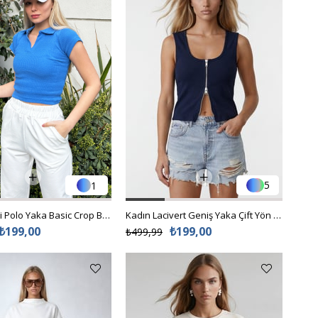
5
1
Kadın Lacivert Geniş Yaka Çift Yön Fermuarlı Bluz Alc-X15495
Kadın Mavi Polo Yaka Basic Crop Bluz ALC-X11548
₺199,00
₺199,00
₺499,99