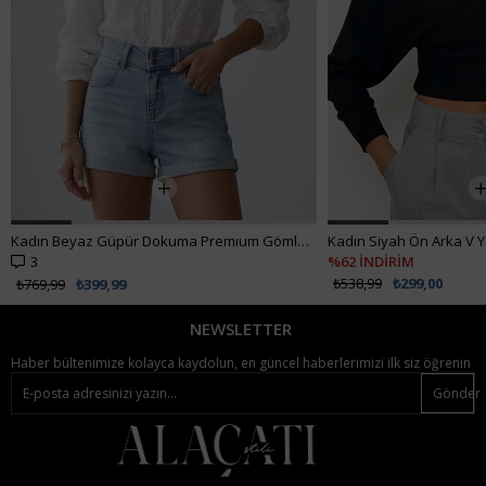
Kadın Siyah Ön Arka V Yaka Kruvaze Bluz ALC-019-053-BLZ
%62 İNDİRİM
₺538,99
₺299,00
NEWSLETTER
Haber bültenimize kolayca kaydolun, en güncel haberlerimizi ilk siz öğrenin
Gönder