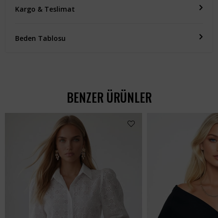
Kargo & Teslimat
Beden Tablosu
BENZER ÜRÜNLER
Kadın Siyah Crop Denım
₺1.512,99
₺907,99