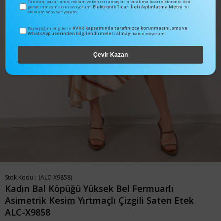
Tanıtım, pazarlama, reklam ve benzeri amaçlarla tarafıma ticari elektronik ileti
Elektronik Ticari İleti Aydınlatma Metni
gönderilmesine izin veriyorum.
'ni
okudum onay veriyorum.
KVKK kapsamında tarafınızca korunmasını, sms ve
Paylaştığım bilgilerin
WhatsApp üzerinden bilgilendirmeleri almayı
kabul ediyorum.
Çevir Kazan
Stok Kodu
(ALC-X9858)
Kadın Bal Köpüğü Yüksek Bel Fermuarlı
Asimetrik Kesim Yırtmaçlı Çizgili Saten Etek
ALC-X9858