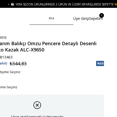
ÜNLERINDE 2 ÜRÜN VE ÜZERI SIPARIŞLERDE SEPETTE
%15 İNDIRIM
• 🚚 KRED
0
Üye Girişi
Sepetim
650)
Yarım Balıkçı Omzu Pencere Detaylı Desenli
iko Kazak ALC-X9650
813463
₺344,83
ahil)
%
50
İndirim
etişime Geçiniz
işime Geçiniz
Ürün stoklarımızda kalmamıştır.