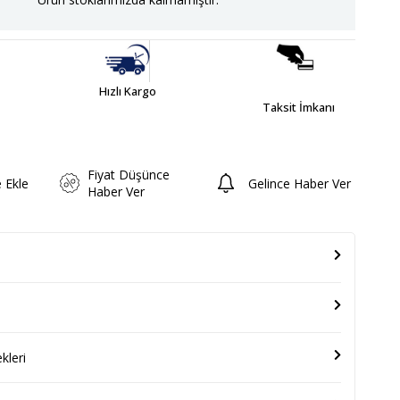
Hızlı Kargo
Taksit İmkanı
Fiyat Düşünce
e Ekle
Gelince Haber Ver
Haber Ver
leri