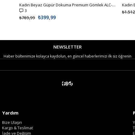
Kadın Beyaz Güpür Dokuma Premıum Gömlek ALC-X4366
3
₺1.512
₺399,99
₺769,99
NEWSLETTER
Haber bültenimize kolayca kaydolun, en güncel haberlerimizi ilk siz öğrenin
Yardım
Bize Ulaşın
Y
Kargo & Teslimat
T
İade ve Değişim
E