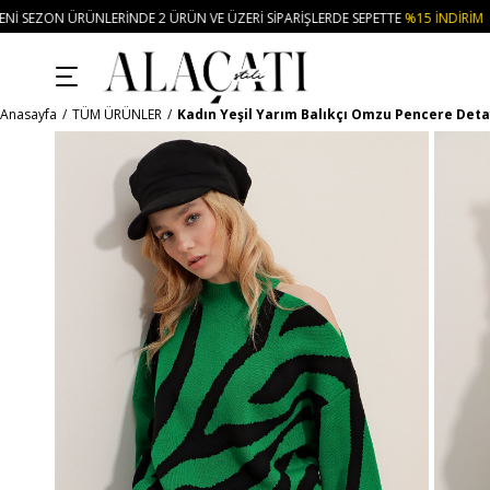
 ÜRÜN VE ÜZERI SIPARIŞLERDE SEPETTE
%15 İNDIRIM
• 🚚KREDI KARTI VE 
Anasayfa
TÜM ÜRÜNLER
Kadın Yeşil Yarım Balıkçı Omzu Pencere Deta