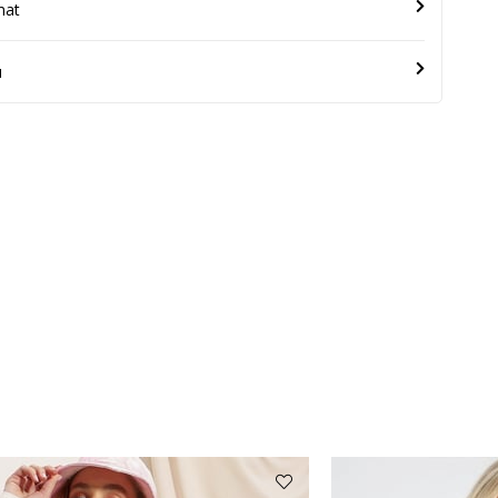
mat
u