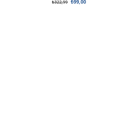
₺99,00
₺322,99