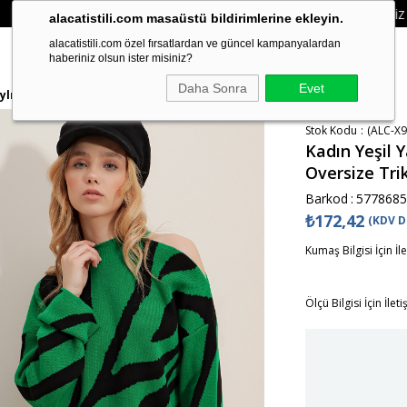
HAVALE ÖDEMELERINIZDE 750₺ ÜZERI KARGO ÜCRETSIZ
• 🛍️ YENI SEZON ÜR
alacatistili.com masaüstü bildirimlerine ekleyin.
alacatistili.com özel fırsatlardan ve güncel kampanyalardan
haberiniz olsun ister misiniz?
Daha Sonra
Evet
ylı Desenli Oversize Triko Kazak ALC-X9650
Stok Kodu
(ALC-X9
Kadın Yeşil 
Oversize Tr
Barkod
:
5778685
₺172,42
(KDV D
Kumaş Bilgisi İçin İl
Ölçü Bilgisi İçin İlet