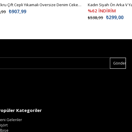
Kadın Ekru Çift Cepli Yıkamalı Oversize Denim Ceket ALC-X8152
%62 İNDİRİM
₺907,99
,99
₺299,00
₺538,99
Gönder
Popüler Kategoriler
eni Gelenler
işört
lbise