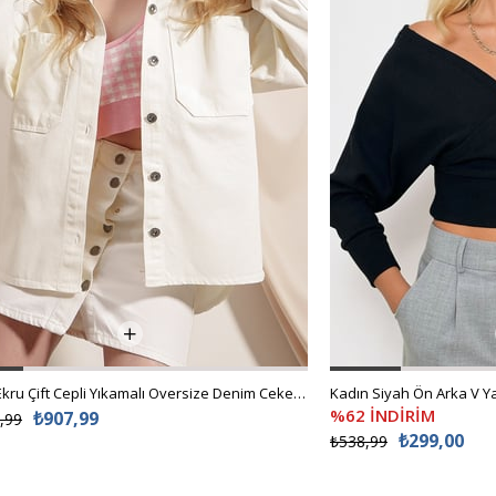
Kadın Ekru Çift Cepli Yıkamalı Oversize Denim Ceket ALC-X8152
%62 İNDİRİM
₺907,99
,99
₺299,00
₺538,99