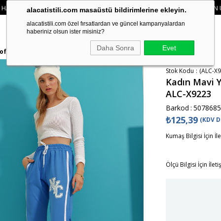
RINIZDE 750₺ ÜZERI KARGO ÜCRETSIZ
• 🛍️ YENI SEZON ÜRÜNLERINDE 2 ÜRÜ
alacatistili.com masaüstü bildirimlerine ekleyin.
alacatistili.com özel fırsatlardan ve güncel kampanyalardan
haberiniz olsun ister misiniz?
Daha Sonra
Evet
Eşofman Altı ALC-X9223
Stok Kodu
(ALC-X9
Kadın Mavi Ya
ALC-X9223
Barkod
:
5078685
₺125,39
(KDV D
Kumaş Bilgisi İçin İl
Ölçü Bilgisi İçin İlet