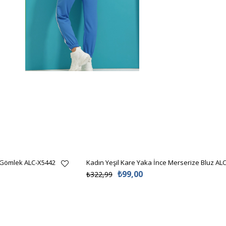
 Gömlek ALC-X5442
Kadın Yeşil Kare Yaka İnce Merserize Bluz AL
₺99,00
₺322,99