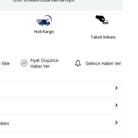
Hızlı Kargo
Taksit İmkanı
Fiyat Düşünce
e Ekle
Gelince Haber Ver
Haber Ver
leri