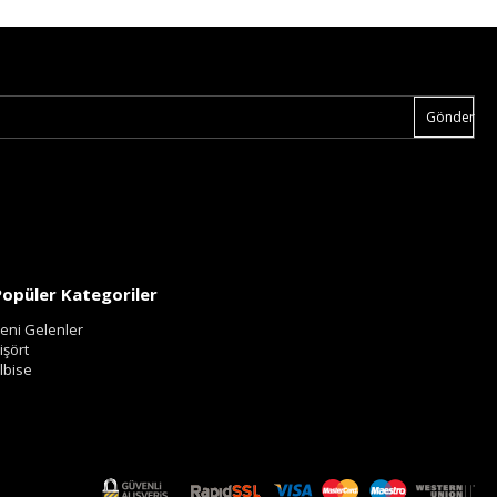
Gönder
Popüler Kategoriler
eni Gelenler
işört
lbise