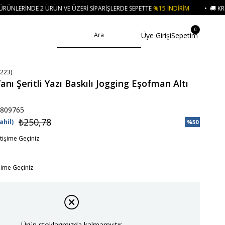
N VE ÜZERI SIPARIŞLERDE SEPETTE
%15 İNDIRIM
• 🚚 KREDI KARTI VE HAVA
0
Üye Girişi
Sepetim
223)
nı Şeritli Yazı Baskılı Jogging Eşofman Altı
809765
₺250,78
ahil)
%
50
İndirim
etişime Geçiniz
işime Geçiniz
Ürün stoklarımızda kalmamıştır.