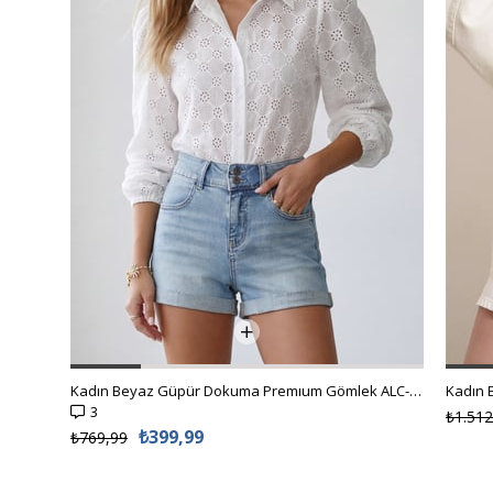
Kadın Beyaz Güpür Dokuma Premıum Gömlek ALC-X4366
3
₺1.512
₺399,99
₺769,99