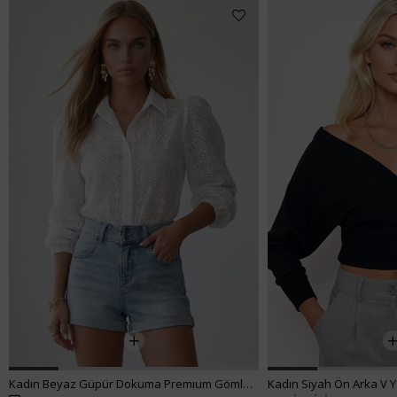
Kadın Beyaz Güpür Dokuma Premıum Gömlek ALC-X4366