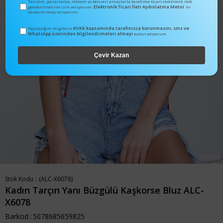
Tanıtım, pazarlama, reklam ve benzeri amaçlarla tarafıma ticari elektronik ileti
Elektronik Ticari İleti Aydınlatma Metni
gönderilmesine izin veriyorum.
'ni
okudum onay veriyorum.
KVKK kapsamında tarafınızca korunmasını, sms ve
Paylaştığım bilgilerin
WhatsApp üzerinden bilgilendirmeleri almayı
kabul ediyorum.
Çevir Kazan
Stok Kodu
(ALC-X6078)
Kadın Tarçın Yanı Büzgülü Kaşkorse Bluz ALC-
X6078
Barkod
:
5078685659825