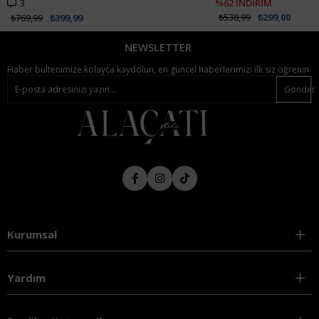
3
%62 İNDİRİM
₺538,99
₺299,00
₺769,99
₺399,99
NEWSLETTER
Haber bültenimize kolayca kaydolun, en güncel haberlerimizi ilk siz öğrenin
Gönder
Kurumsal
Yardım