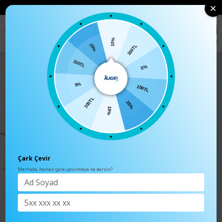
• 🛍️ YENI SEZON ÜRÜNLERINDE 2 ÜRÜN VE ÜZERI SIPARIŞLERDE SEPETTE
%15 İNDIRIM
0
Anasayfa
TÜM ÜRÜNLER
Kadın Tarçın Yanı Büzgülü Kaşkorse Bl
10%
25%
100TL
150TL
5%
5%
150TL
100TL
25%
10%
Çark Çevir
Merhaba, hemen çarkı çevirmeye ne dersin?