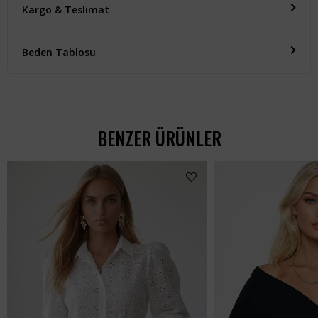
Kargo & Teslimat
Beden Tablosu
BENZER ÜRÜNLER
Kadın Siyah Crop Den
₺1.512,99
₺907,99