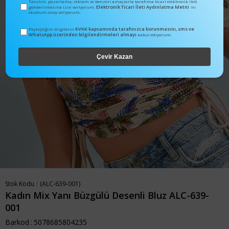
Tanıtım, pazarlama, reklam ve benzeri amaçlarla tarafıma ticari elektronik ileti
Elektronik Ticari İleti Aydınlatma Metni
gönderilmesine izin veriyorum.
'ni
okudum onay veriyorum.
KVKK kapsamında tarafınızca korunmasını, sms ve
Paylaştığım bilgilerin
WhatsApp üzerinden bilgilendirmeleri almayı
kabul ediyorum.
Çevir Kazan
Stok Kodu
(ALC-639-001)
Kadın Mix Yanı Büzgülü Desenli Bluz ALC-639-
001
Barkod
:
5078685804235