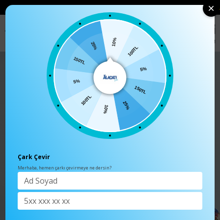
• 🛍️ YENI SEZON ÜRÜNLERINDE 2 ÜRÜN VE ÜZERI SIPARIŞLERDE SEPETTE
%15 İNDIRIM
0
Anasayfa
TÜM ÜRÜNLER
Kadın Mix Yanı Büzgülü Desenli Bluz A
10%
100TL
25%
150TL
5%
5%
150TL
100TL
25%
10%
Çark Çevir
Merhaba, hemen çarkı çevirmeye ne dersin?