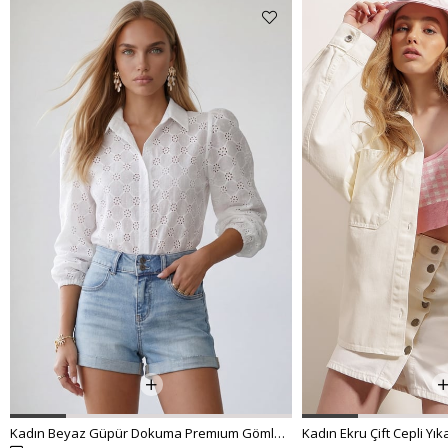
Kadın Beyaz Güpür Dokuma Premıum Gömlek ALC-X4366