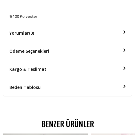
%100 Polyester
Yorumlar
(0)
Ölçü(Boy)
Ödeme Seçenekleri
Ürün Boyu : 50cm Göğüs: 84cm Bel: 76cm Kol: 65cm Yaka Derinlik
:19cm
Kargo & Teslimat
Beden Tablosu
BENZER ÜRÜNLER