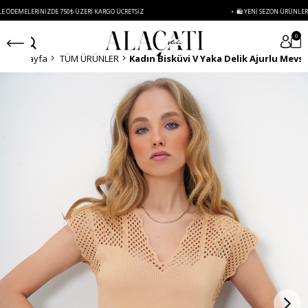
RINIZDE 750₺ ÜZERI KARGO ÜCRETSIZ
• 🛍️ YENI SEZON ÜRÜNLERINDE 2 ÜRÜN
0
Anasayfa
TÜM ÜRÜNLER