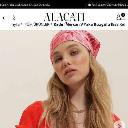
IZDE 750₺ ÜZERI KARGO ÜCRETSIZ
• 🛍️ YENI SEZON ÜRÜNLERINDE 2 ÜRÜN VE
0
Anasayfa
TÜM ÜRÜNLER