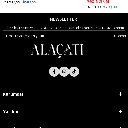
%62 İNDİRİM
₺1.512,99
₺907,99
₺538,99
₺299,00
NEWSLETTER
Haber bültenimize kolayca kaydolun, en güncel haberlerimizi ilk siz öğrenin
Gönder
Kurumsal
Yardım