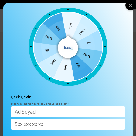
• 🛍️ YENI SEZON ÜRÜNLERINDE 2 ÜRÜN VE ÜZERI SIPARIŞLERDE SEPETTE
%15 İNDIRIM
0
Anasayfa
TÜM ÜRÜNLER
10%
100TL
25%
5%
150TL
150TL
5%
25%
100TL
10%
Çark Çevir
Merhaba, hemen çarkı çevirmeye ne dersin?