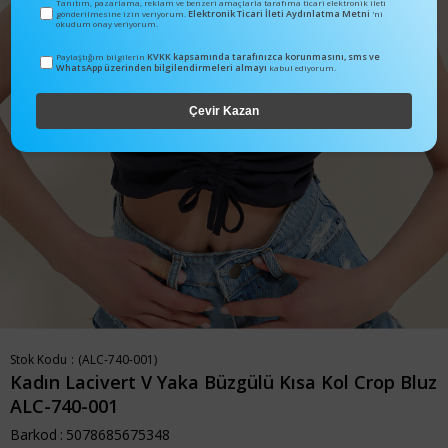
Tanıtım, pazarlama, reklam ve benzeri amaçlarla tarafıma ticari elektronik ileti
Elektronik Ticari İleti Aydınlatma Metni
gönderilmesine izin veriyorum.
'ni
okudum onay veriyorum.
KVKK kapsamında tarafınızca korunmasını, sms ve
Paylaştığım bilgilerin
WhatsApp üzerinden bilgilendirmeleri almayı
kabul ediyorum.
Çevir Kazan
Stok Kodu
(ALC-740-001)
Kadın Lacivert V Yaka Büzgülü Kısa Kol Crop Bluz
ALC-740-001
Barkod
:
5078685675348