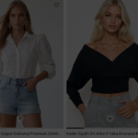
Kadın Siyah Crop Denım
₺1.512,99
₺907,99
Kadın Siyah Ön Arka V Yaka Kruvaze Bluz ALC-019-053-BLZ