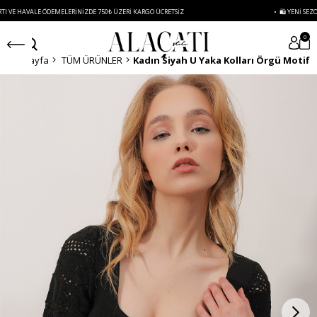
ALE ÖDEMELERINIZDE 750₺ ÜZERI KARGO ÜCRETSIZ
• 🛍️ YENI SEZON ÜRÜNLER
0
Anasayfa
TÜM ÜRÜNLER