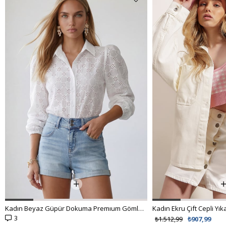
Kadın Beyaz Güpür Dokuma Premıum Gömlek ALC-X4366
3
₺1.512,99
₺907,99