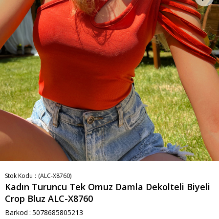
Stok Kodu
(ALC-X8760)
Kadın Turuncu Tek Omuz Damla Dekolteli Biyeli
Crop Bluz ALC-X8760
Barkod
:
5078685805213