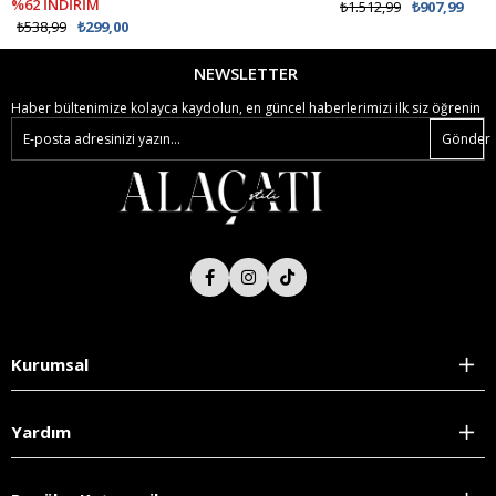
%62 İNDİRİM
₺1.512,99
₺907,99
₺538,99
₺299,00
NEWSLETTER
Haber bültenimize kolayca kaydolun, en güncel haberlerimizi ilk siz öğrenin
Gönder
Kurumsal
Yardım