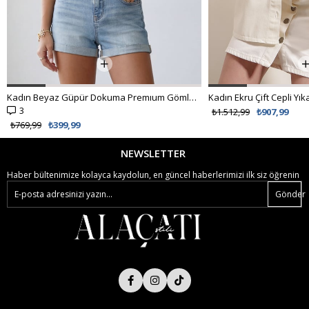
Kadın Beyaz Güpür Dokuma Premıum Gömlek ALC-X4366
3
₺1.512,99
₺907,99
₺769,99
₺399,99
NEWSLETTER
Haber bültenimize kolayca kaydolun, en güncel haberlerimizi ilk siz öğrenin
Gönder