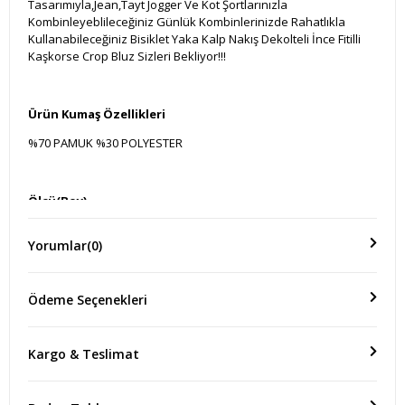
Tasarımıyla,Jean,Tayt Jogger Ve Kot Şortlarınızla
Kombinleyeblileceğiniz Günlük Kombinlerinizde Rahatlıkla
Kullanabileceğiniz Bisiklet Yaka Kalp Nakış Dekolteli İnce Fitilli
Kaşkorse Crop Bluz Sizleri Bekliyor!!!
Ürün Kumaş Özellikleri
%70 PAMUK %30 POLYESTER
Ölçü(Boy)
ÜRÜN BOYU:45 CM GÖĞÜS:33 CM KOL BOYU:15 CM
Yorumlar
(0)
Ödeme Seçenekleri
Kargo & Teslimat