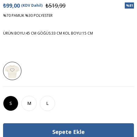
₺99,00
₺519,99
(KDV Dahil)
%
81
İndiri
%70 PAMUK %30 POLYESTER
ÜRÜN BOYU:45 CM GÖĞÜS:33 CM KOL BOYU:15 CM
S
M
L