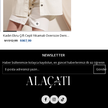
Kadın Ekru Çift Cepli Yıkamalı Oversize Denim Ceket ALC-X8152
%62 İNDİRİM
₺1.512,99
₺907,99
₺538,99
₺299,00
NEWSLETTER
Haber bültenimize kolayca kaydolun, en güncel haberlerimizi ilk siz öğrenin
Gönder