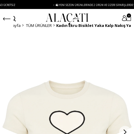
RETSIZ
• 🛍️ YENI SEZON ÜRÜNLERINDE 2 ÜRÜN VE ÜZERI SIPARIŞLERDE SEPET
0
Anasayfa
TÜM ÜRÜNLER