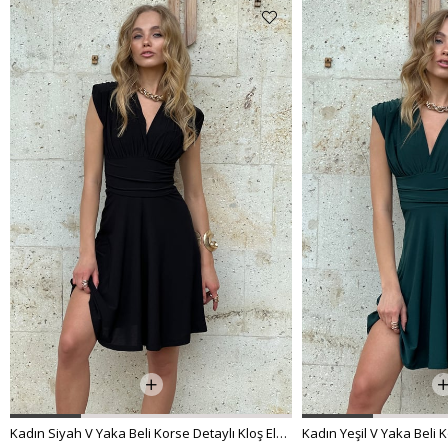
₺799,99
₺479,99
Kadın Siyah V Yaka Beli Korse Detaylı Kloş Elbise ALC-X12153
Kadın Yeşil V Yaka Beli Korse Detaylı Kloş Elbise ALC-X12153