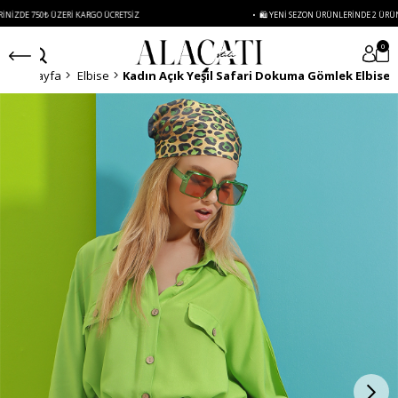
 ÜZERI KARGO ÜCRETSIZ
• 🛍️ YENI SEZON ÜRÜNLERINDE 2 ÜRÜN VE ÜZERI SI
0
Anasayfa
Elbise