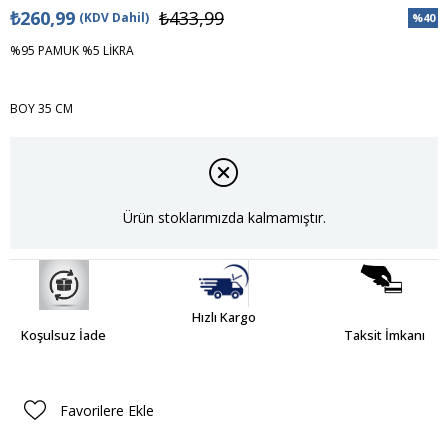
₺260,99
₺433,99
(KDV Dahil)
%
40
İndiri
%95 PAMUK %5 LİKRA
BOY 35 CM
Ürün stoklarımızda kalmamıştır.
Hızlı Kargo
Koşulsuz İade
Taksit İmkanı
Favorilere Ekle