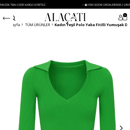
DE 750₺ ÜZERI KARGO ÜCRETSIZ
• 🛍️ YENI SEZON ÜRÜNLERINDE 2 ÜRÜN VE Ü
0
Anasayfa
TÜM ÜRÜNLER