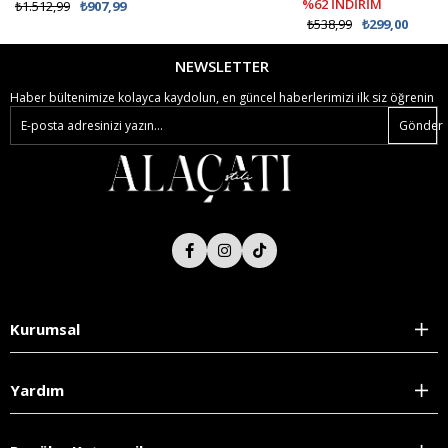
%62 İNDİRİM
₺1.512,99
₺907,99
₺538,99
₺299,00
NEWSLETTER
Haber bültenimize kolayca kaydolun, en güncel haberlerimizi ilk siz öğrenin
Gönder
Kurumsal
Yardım