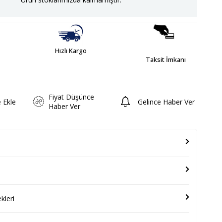
Hızlı Kargo
Taksit İmkanı
Fiyat Düşünce
e Ekle
Gelince Haber Ver
Haber Ver
leri