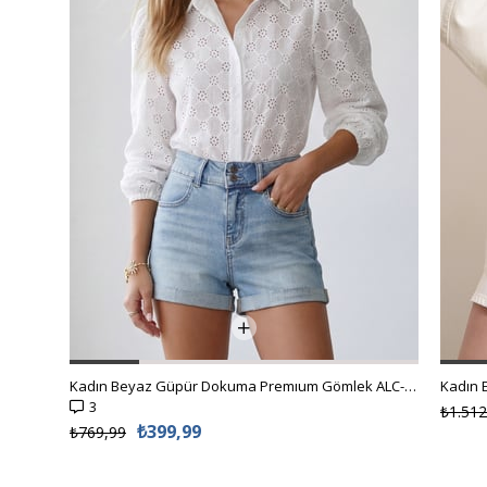
Kadın Beyaz Güpür Dokuma Premıum Gömlek ALC-X4366
3
₺1.512
₺399,99
₺769,99