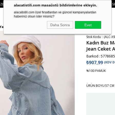
IZ
• 🛍️ YENI SEZON ÜRÜNLERINDE 2 ÜRÜN VE ÜZERI SIPARIŞLERDE SEPETTE
alacatistili.com masaüstü bildirimlerine ekleyin.
alacatistili.com özel fırsatlardan ve güncel kampanyalardan
haberiniz olsun ister misiniz?
Daha Sonra
Evet
Yaka Crop Jean Ceket ALC-X9821
Stok Kodu
(ALC-X9
Kadın Buz M
Jean Ceket 
Barkod
:
5778685
₺907,99
(KDV D
%100 PAMUK
ÜRÜN BOYU:57 CM 