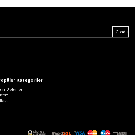
Gönder
Popüler Kategoriler
eni Gelenler
işört
lbise