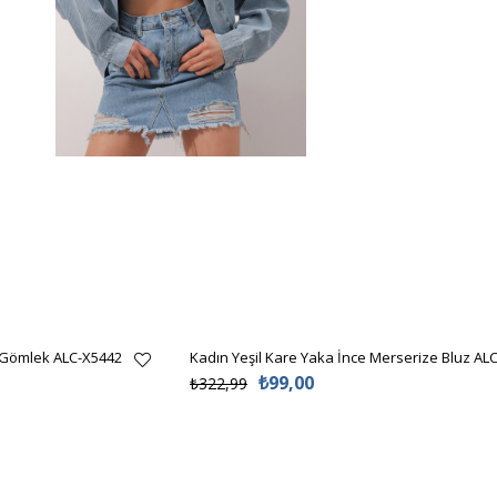
 Gömlek ALC-X5442
Kadın Yeşil Kare Yaka İnce Merserize Bluz AL
₺99,00
₺322,99