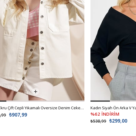
Kadın Ekru Çift Cepli Yıkamalı Oversize Denim Ceket ALC-X8152
%62 İNDİRİM
₺907,99
,99
₺299,00
₺538,99