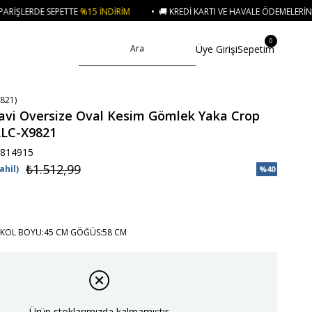
%15 İNDIRIM
• 🚚 KREDI KARTI VE HAVALE ÖDEMELERINIZDE 750₺ ÜZERI K
0
Üye Girişi
Sepetim
821)
avi Oversize Oval Kesim Gömlek Yaka Crop
ALC-X9821
814915
₺1.512,99
ahil)
%
40
İndirim
KOL BOYU:45 CM GÖĞÜS:58 CM
Ürün stoklarımızda kalmamıştır.