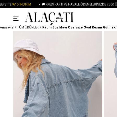
M
• 🚚 KREDI KARTI VE HAVALE ÖDEMELERINIZDE 750₺ ÜZERI KARGO ÜCRETS
Anasayfa
TÜM ÜRÜNLER
Kadın Buz Mavi Oversize Oval Kesim Gömlek 