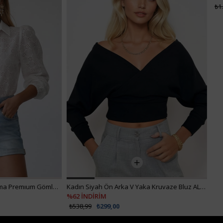
₺1.512,99
₺907,99
Kadın Siyah Ön Arka V Yaka Kruvaze Bluz ALC-019-053-BLZ
%62 İNDİRİM
₺538,99
₺299,00