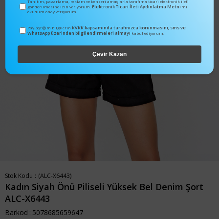
Tanıtım, pazarlama, reklam ve benzeri amaçlarla tarafıma ticari elektronik ileti
Elektronik Ticari İleti Aydınlatma Metni
gönderilmesine izin veriyorum.
'ni
okudum onay veriyorum.
KVKK kapsamında tarafınızca korunmasını, sms ve
Paylaştığım bilgilerin
WhatsApp üzerinden bilgilendirmeleri almayı
kabul ediyorum.
Çevir Kazan
Stok Kodu
(ALC-X6443)
Kadın Siyah Önü Piliseli Yüksek Bel Denim Şort
ALC-X6443
Barkod
:
5078685659647