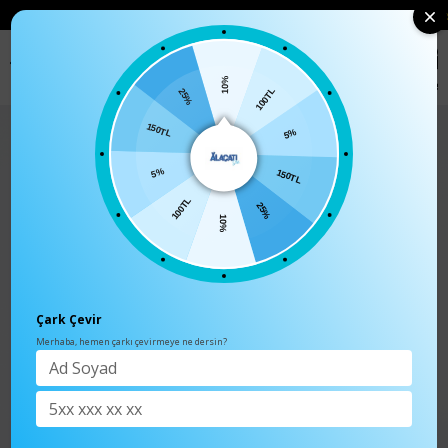
• 🛍️ YENI SEZON ÜRÜNLERINDE 2 ÜRÜN VE ÜZERI SIPARIŞLERDE SEPETTE
%15 İNDIRIM
0
Anasayfa
TÜM ÜRÜNLER
10%
100TL
25%
5%
150TL
150TL
5%
25%
100TL
10%
Çark Çevir
Merhaba, hemen çarkı çevirmeye ne dersin?