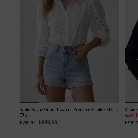
Kadın Beyaz Güpür Dokuma Premıum Gömlek ALC-X4366
3
%62 
₺399,99
₺769,99
₺538,