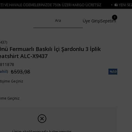
IZDE 750₺ ÜZERI KARGO ÜCRETSIZ
• 🛍️ YENI SEZON ÜRÜNLERINDE 2 ÜRÜN V
0
Üye Girişi
Sepetim
437)
ü Fermuarlı Baskılı İçi Şardonlu 3 İplik
eatshirt ALC-X9437
811878
₺593,98
ahil)
%
50
İndirim
etişime Geçiniz
işime Geçiniz
Ürün stoklarımızda kalmamıştır.