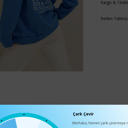
Kargo & Tesli
Beden Tablos
Çark Çevir
Merhaba, hemen çarkı çevirmeye n