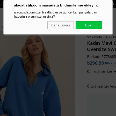
ARIŞLERDE SEPETTE
%15 İNDIRIM
• 🚚 KREDI KARTI VE HAVALE ÖDEMELERIN
alacatistili.com masaüstü bildirimlerine ekleyin.
alacatistili.com özel fırsatlardan ve güncel kampanyalardan
haberiniz olsun ister misiniz?
Daha Sonra
Evet
u 3 İplik Oversize Sweatshirt ALC-X9437
Stok Kodu
(ALC-X9
Kadın Mavi Ön
Oversize Sw
Barkod
:
5778685
₺296,99
(KDV D
Kumaş Bilgisi İçin İl
Ölçü Bilgisi İçin İlet