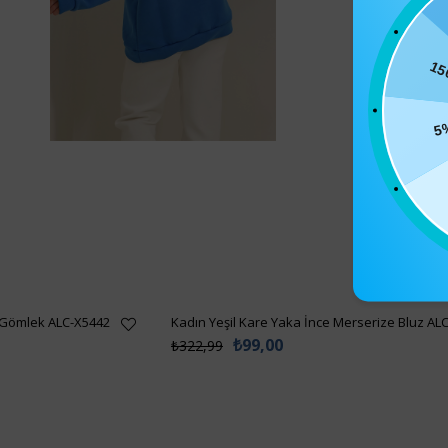
15
5
 Gömlek ALC-X5442
Kadın Yeşil Kare Yaka İnce Merserize Bluz AL
₺99,00
₺322,99