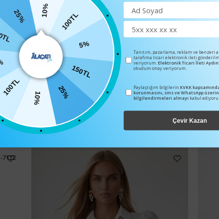
10%
100TL
25%
0TL
5%
Tanıtım, pazarlama, reklam ve benzeri 
tarafıma ticari elektronik ileti gönderil
veriyorum.
Elektronik Ticari İleti Ayd
%
150TL
okudum onay veriyorum.
100TL
25%
Paylaştığım bilgilerin
KVKK kapsamında
korunmasını, sms ve WhatsApp üzeri
10%
bilgilendirmeleri almayı
kabul ediyor
BENZER ÜRÜNLER
Çevir Kazan
C-7122