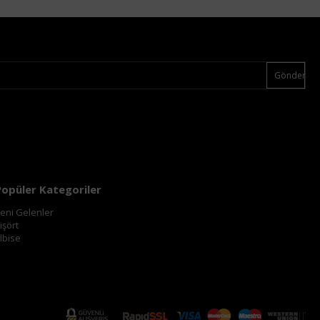
Gönder
Popüler Kategoriler
eni Gelenler
işört
lbise