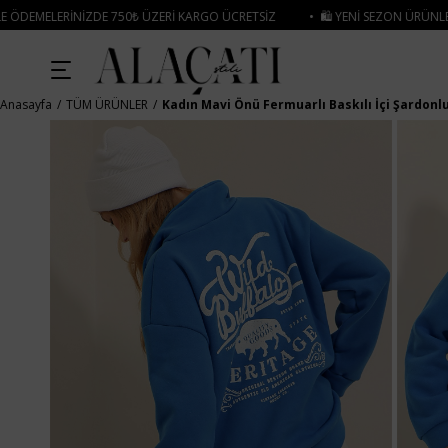
ZERI KARGO ÜCRETSIZ
• 🛍️ YENI SEZON ÜRÜNLERINDE 2 ÜRÜN VE ÜZERI SIP
Anasayfa
TÜM ÜRÜNLER
Kadın Mavi Önü Fermuarlı Baskılı İçi Şardonl