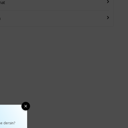
mat
u
e dersin?