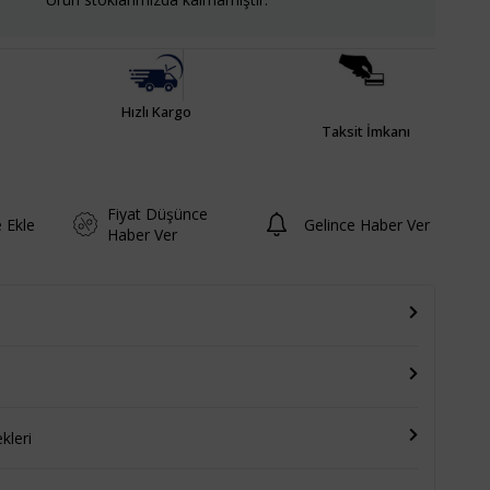
Hızlı Kargo
Taksit İmkanı
Fiyat Düşünce
e Ekle
Gelince Haber Ver
Haber Ver
leri