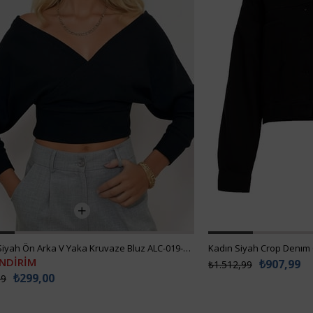
Kadın Siyah Ön Arka V Yaka Kruvaze Bluz ALC-019-053-BLZ
Kadın Siyah Crop Denım
İNDİRİM
₺907,99
₺1.512,99
₺299,00
99