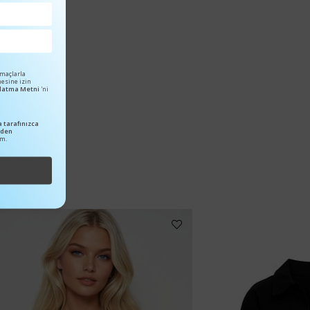
amaçlarla
mesine izin
ınlatma Metni
'ni
 tarafınızca
nden
um.