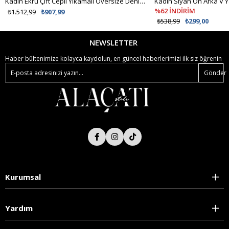
Kadın Ekru Çift Cepli Yıkamalı Oversize Denim Ceket ALC-X8152
%62 İNDİRİM
₺1.512,99
₺907,99
₺538,99
₺299,00
NEWSLETTER
Haber bültenimize kolayca kaydolun, en güncel haberlerimizi ilk siz öğrenin
Gönder
Kurumsal
Yardım