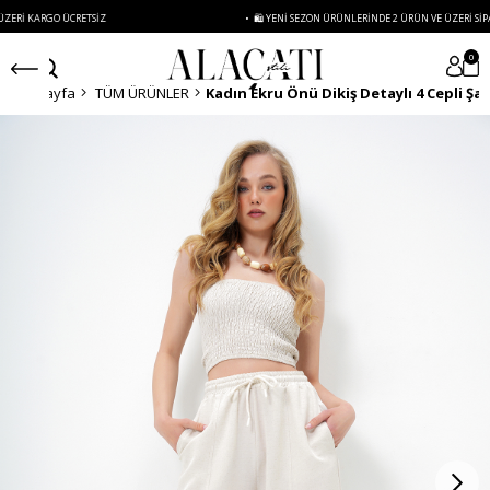
ARGO ÜCRETSIZ
• 🛍️ YENI SEZON ÜRÜNLERINDE 2 ÜRÜN VE ÜZERI SIPARIŞLERD
0
Anasayfa
TÜM ÜRÜNLER