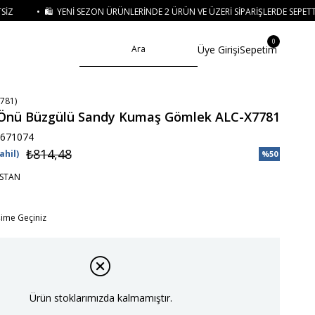
I SEZON ÜRÜNLERINDE 2 ÜRÜN VE ÜZERI SIPARIŞLERDE SEPETTE
%15 İNDIRIM
0
Üye Girişi
Sepetim
781)
 Önü Büzgülü Sandy Kumaş Gömlek ALC-X7781
671074
₺814,48
ahil)
%
50
İndirim
ASTAN
işime Geçiniz
Ürün stoklarımızda kalmamıştır.