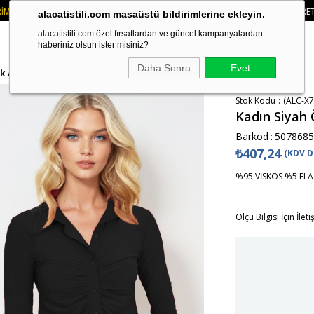
 KARTI VE HAVALE ÖDEMELERINIZDE 750₺ ÜZERI KARGO ÜCRETSIZ
• 🛍️ YEN
alacatistili.com masaüstü bildirimlerine ekleyin.
alacatistili.com özel fırsatlardan ve güncel kampanyalardan
haberiniz olsun ister misiniz?
Daha Sonra
Evet
k ALC-X7781
Stok Kodu
(ALC-X7
Kadın Siyah
Barkod
:
5078685
₺407,24
(KDV D
%95 VİSKOS %5 EL
Ölçü Bilgisi İçin İlet