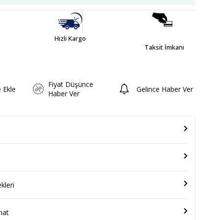
Hızlı Kargo
Taksit İmkanı
Fiyat Düşünce
e Ekle
Gelince Haber Ver
Haber Ver
leri
mat