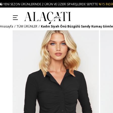
ÜNLERINDE 2 ÜRÜN VE ÜZERI SIPARIŞLERDE SEPETTE
%15 İNDIRIM
• 🚚KREDI
Anasayfa
TÜM ÜRÜNLER
Kadın Siyah Önü Büzgülü Sandy Kumaş Gömle