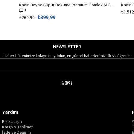
Kadın Beyaz Güpür Dokuma Premıum Gömlek ALC-X4366
3
₺1.512
₺399,99
₺769,99
NEWSLETTER
Haber bültenimize kolayca kaydolun, en güncel haberlerimizi ilk siz öğrenin
Yardım
Bize Ulaşın
Y
Kargo & Teslimat
T
İade ve Değişim
E