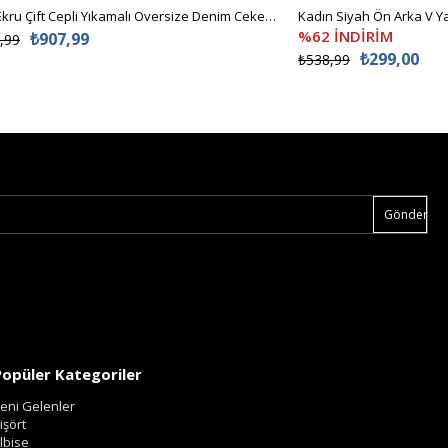
Kadın Ekru Çift Cepli Yıkamalı Oversize Denim Ceket ALC-X8152
%62 İNDİRİM
₺907,99
,99
₺299,00
₺538,99
Gönder
Popüler Kategoriler
eni Gelenler
işört
lbise