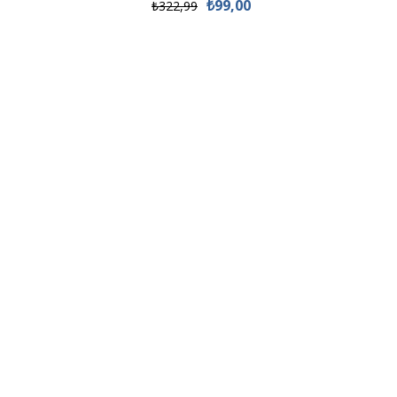
₺99,00
₺322,99