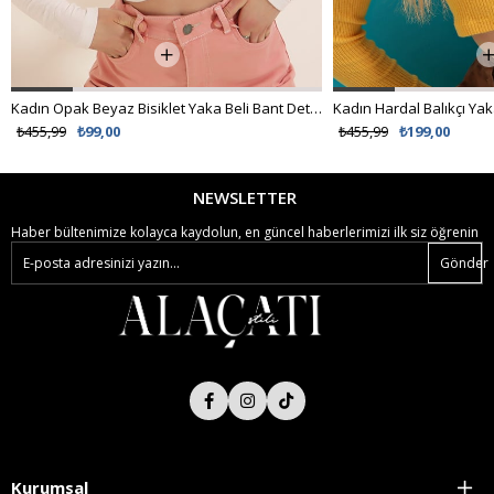
Kadın Opak Beyaz Bisiklet Yaka Beli Bant Detaylı Crop Bluz ALC-X7424
₺455,99
₺99,00
₺455,99
₺199,00
NEWSLETTER
Haber bültenimize kolayca kaydolun, en güncel haberlerimizi ilk siz öğrenin
Gönder
Kurumsal