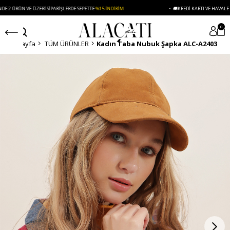
ÜN VE ÜZERI SIPARIŞLERDE SEPETTE
%15 İNDIRIM
• 🚚KREDI KARTI VE HAVALE ÖDEMEL
0
Anasayfa
TÜM ÜRÜNLER
Kadın Taba Nubuk Şapka ALC-A2403