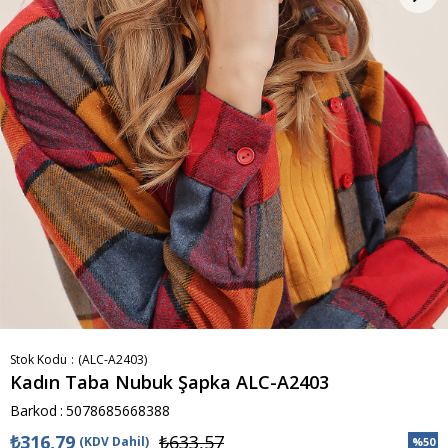
Stok Kodu
(ALC-A2403)
Kadın Taba Nubuk Şapka ALC-A2403
Barkod
:
5078685668388
₺316,79
₺633,57
(KDV Dahil)
%
50