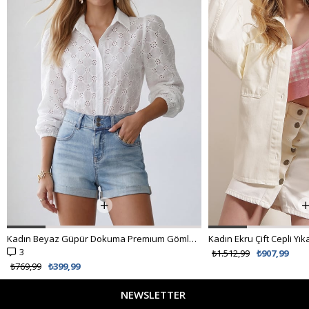
Kadın Beyaz Güpür Dokuma Premıum Gömlek ALC-X4366
3
₺1.512,99
₺907,99
₺769,99
₺399,99
NEWSLETTER