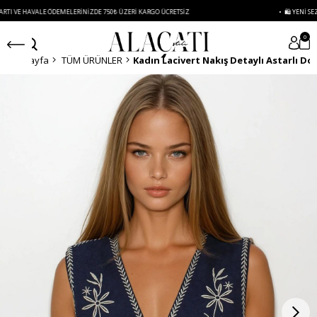
HAVALE ÖDEMELERINIZDE 750₺ ÜZERI KARGO ÜCRETSIZ
• 🛍️ YENI SEZON ÜRÜN
0
Anasayfa
TÜM ÜRÜNLER