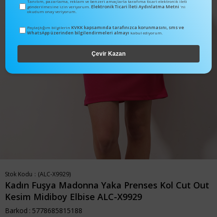
Tanıtım, pazarlama, reklam ve benzeri amaçlarla tarafıma ticari elektronik ileti
Elektronik Ticari İleti Aydınlatma Metni
gönderilmesine izin veriyorum.
'ni
okudum onay veriyorum.
KVKK kapsamında tarafınızca korunmasını, sms ve
Paylaştığım bilgilerin
WhatsApp üzerinden bilgilendirmeleri almayı
kabul ediyorum.
Çevir Kazan
Stok Kodu
(ALC-X9929)
Kadın Fuşya Madonna Yaka Prenses Kol Cut Out
Kesim Midiboy Elbise ALC-X9929
Barkod
:
5778685815188