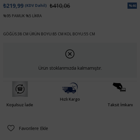
₺219,99
₺410,06
(KDV Dahil)
%
46
İndiri
%95 PAMUK %5 LİKRA
GÖĞÜS:38 CM ÜRÜN BOYU:85 CM KOL BOYU:55 CM
Ürün stoklarımızda kalmamıştır.
Hızlı Kargo
Koşulsuz İade
Taksit İmkanı
Favorilere Ekle