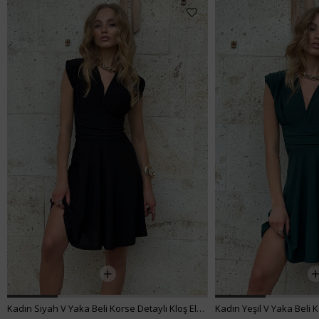
Kadın Siyah V Yaka Beli Korse Detaylı Kloş Elbise ALC-X12153