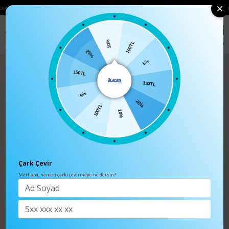
TSIZ
• 🛍️ YENI SEZON ÜRÜNLERINDE 2 ÜRÜN VE ÜZERI SIPARIŞLERDE SEPETT
0
Anasayfa
Elbise
10%
25%
100TL
150TL
5%
5%
150TL
100TL
25%
10%
Çark Çevir
Merhaba, hemen çarkı çevirmeye ne dersin?