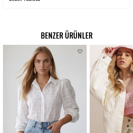
BENZER ÜRÜNLER
%62 İNDİRİM
₺538,99
₺299,00