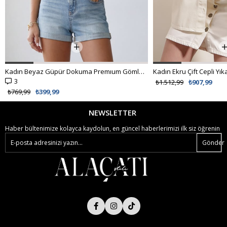
Kadın Ekru Çift Cepli Yıkamalı Oversize Denim Ceket ALC-X8152
₺1.512,99
₺907,99
NEWSLETTER
Haber bültenimize kolayca kaydolun, en güncel haberlerimizi ilk siz öğrenin
Gönder