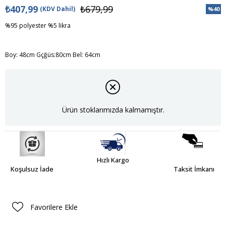
₺407,99
₺679,99
(KDV Dahil)
%
40
İndiri
%95 polyester %5 likra
Boy: 48cm Gçğüs:80cm Bel: 64cm
Ürün stoklarımızda kalmamıştır.
Hızlı Kargo
Koşulsuz İade
Taksit İmkanı
Favorilere Ekle