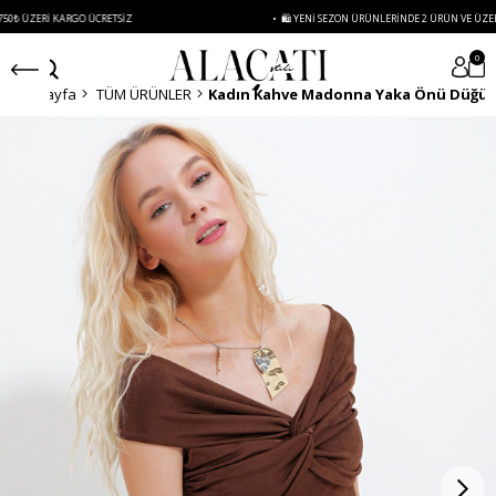
I KARGO ÜCRETSIZ
• 🛍️ YENI SEZON ÜRÜNLERINDE 2 ÜRÜN VE ÜZERI SIPARIŞ
0
Anasayfa
TÜM ÜRÜNLER