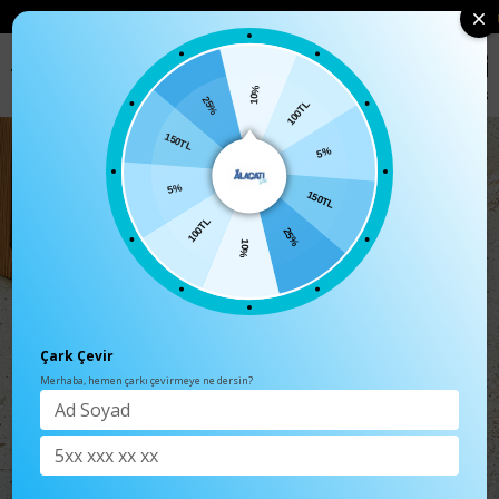
• 🛍️ YENI SEZON ÜRÜNLERINDE 2 ÜRÜN VE ÜZERI SIPARIŞLERDE SEPETTE
%15 İNDIRIM
0
Anasayfa
Tulum
10%
100TL
25%
5%
150TL
150TL
5%
25%
100TL
10%
Çark Çevir
Merhaba, hemen çarkı çevirmeye ne dersin?