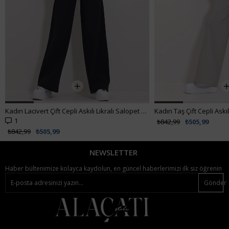
Kadın Lacivert Çift Cepli Askılı Likralı Salopet Tulum ALC-X11539
1
₺842,99
₺505,99
₺842,99
₺505,99
NEWSLETTER
Haber bültenimize kolayca kaydolun, en güncel haberlerimizi ilk siz öğrenin
Gönder