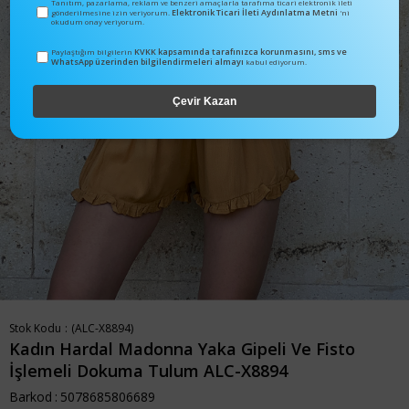
Tanıtım, pazarlama, reklam ve benzeri amaçlarla tarafıma ticari elektronik ileti
Elektronik Ticari İleti Aydınlatma Metni
gönderilmesine izin veriyorum.
'ni
okudum onay veriyorum.
KVKK kapsamında tarafınızca korunmasını, sms ve
Paylaştığım bilgilerin
WhatsApp üzerinden bilgilendirmeleri almayı
kabul ediyorum.
Çevir Kazan
Stok Kodu
(ALC-X8894)
Kadın Hardal Madonna Yaka Gipeli Ve Fisto
İşlemeli Dokuma Tulum ALC-X8894
Barkod
:
5078685806689