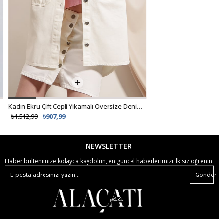
Kadın Ekru Çift Cepli Yıkamalı Oversize Denim Ceket ALC-X8152
%62 İNDİRİM
₺1.512,99
₺907,99
₺538,99
₺299,00
NEWSLETTER
Haber bültenimize kolayca kaydolun, en güncel haberlerimizi ilk siz öğrenin
Gönder