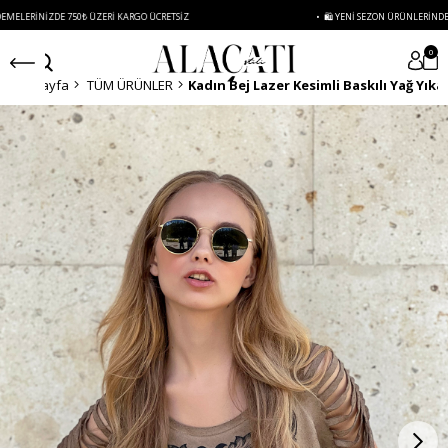
RINIZDE 750₺ ÜZERI KARGO ÜCRETSIZ
• 🛍️ YENI SEZON ÜRÜNLERINDE 2 ÜRÜN
0
Anasayfa
TÜM ÜRÜNLER