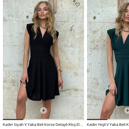
Kadın Siyah V Yaka Beli Korse Detaylı Kloş Elbise ALC-X12153