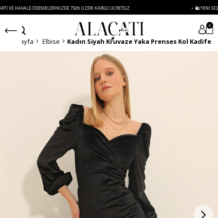
LE ÖDEMELERINIZDE 750₺ ÜZERI KARGO ÜCRETSIZ
• 🛍️ YENI SEZON ÜRÜNLER
0
Anasayfa
Elbise