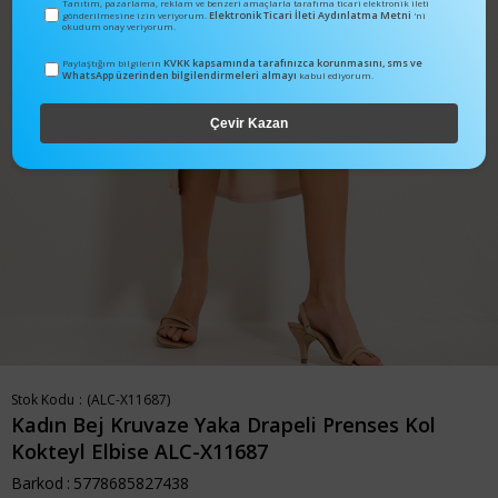
Tanıtım, pazarlama, reklam ve benzeri amaçlarla tarafıma ticari elektronik ileti
Elektronik Ticari İleti Aydınlatma Metni
gönderilmesine izin veriyorum.
'ni
okudum onay veriyorum.
KVKK kapsamında tarafınızca korunmasını, sms ve
Paylaştığım bilgilerin
WhatsApp üzerinden bilgilendirmeleri almayı
kabul ediyorum.
Çevir Kazan
Stok Kodu
(ALC-X11687)
Kadın Bej Kruvaze Yaka Drapeli Prenses Kol
Kokteyl Elbise ALC-X11687
Barkod
:
5778685827438