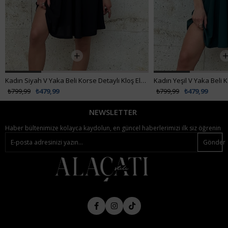
Kadın Siyah V Yaka Beli Korse Detaylı Kloş Elbise ALC-X12153
₺799,99
₺479,99
₺799,99
₺479,99
NEWSLETTER
Haber bültenimize kolayca kaydolun, en güncel haberlerimizi ilk siz öğrenin
Gönder