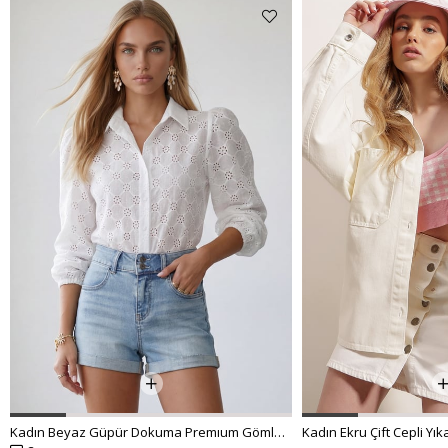
Kadın Beyaz Güpür Dokuma Premıum Gömlek ALC-X4366