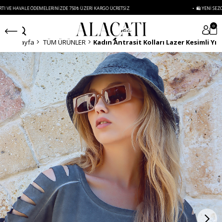
LE ÖDEMELERINIZDE 750₺ ÜZERI KARGO ÜCRETSIZ
• 🛍️ YENI SEZON ÜRÜNLER
0
Anasayfa
TÜM ÜRÜNLER