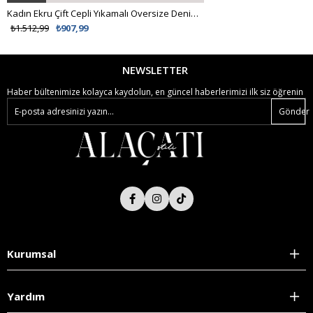
Kadın Ekru Çift Cepli Yıkamalı Oversize Denim Ceket ALC-X8152
%62 İNDİRİM
₺1.512,99
₺907,99
₺538,99
₺299,00
NEWSLETTER
Haber bültenimize kolayca kaydolun, en güncel haberlerimizi ilk siz öğrenin
Gönder
Kurumsal
Yardım