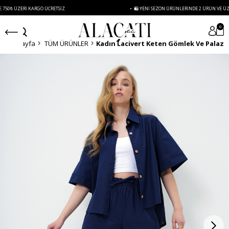
ZERI KARGO ÜCRETSIZ
• 🛍️ YENI SEZON ÜRÜNLERINDE 2 ÜRÜN VE ÜZERI SIPA
0
Anasayfa
TÜM ÜRÜNLER