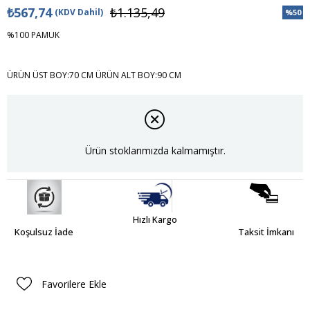
₺567,74
₺1.135,49
(KDV Dahil)
%
50
İndiri
%100 PAMUK
ÜRÜN ÜST BOY:70 CM ÜRÜN ALT BOY:90 CM
Ürün stoklarımızda kalmamıştır.
Hızlı Kargo
Koşulsuz İade
Taksit İmkanı
Favorilere Ekle