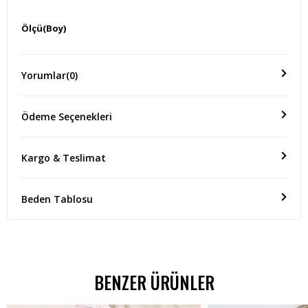
Ölçü(Boy)
ÜRÜN ÜST BOY:70 CM ÜRÜN ALT BOY:90 CM
Yorumlar
(0)
Ödeme Seçenekleri
Kargo & Teslimat
Beden Tablosu
BENZER ÜRÜNLER