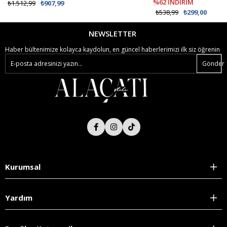
%62 İNDİRİM
₺1.512,99
₺907,99
₺538,99
₺299,00
NEWSLETTER
Haber bültenimize kolayca kaydolun, en güncel haberlerimizi ilk siz öğrenin
Gönder
Kurumsal
Yardım