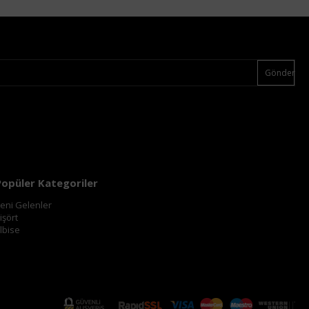
Gönder
Popüler Kategoriler
eni Gelenler
işört
lbise