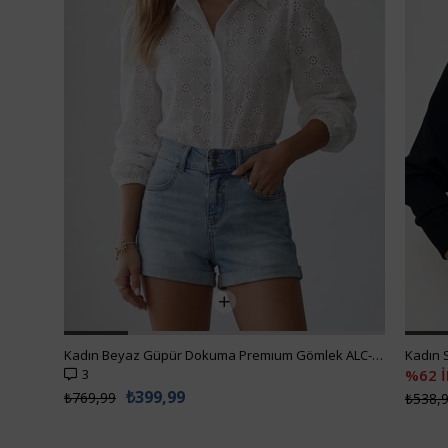
Kadın Beyaz Güpür Dokuma Premıum Gömlek ALC-X4366
3
%62 
₺399,99
₺769,99
₺538,