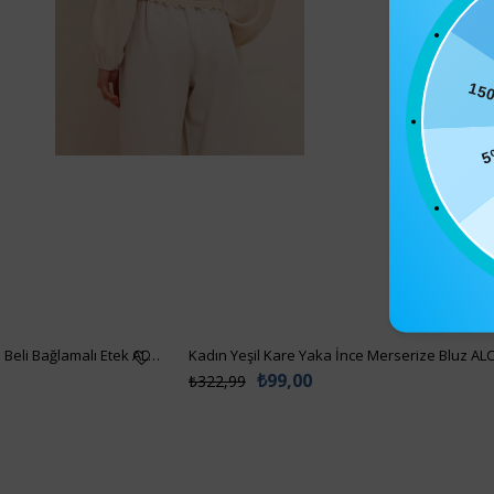
15
5
Kadın Siyah Asimetrik Kesim Beli Bağlamalı Etek ALC-X5001
Kadın Yeşil Kare Yaka İnce Merserize Bluz AL
₺99,00
₺322,99