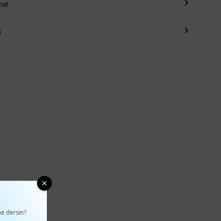
mat
u
e dersin?