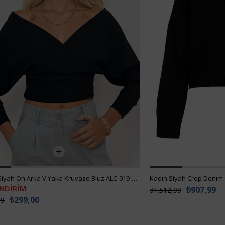
Kadın Siyah Ön Arka V Yaka Kruvaze Bluz ALC-019-053-BLZ
Kadın Siyah Crop Denım
İNDİRİM
₺907,99
₺1.512,99
₺299,00
99