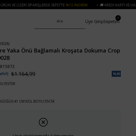
RDE SEPETTE
%15 İNDIRIM
• 🚚 KREDI KARTI VE HAVALE ÖDEMELERINIZDE 75
0
Üye Girişi
Sepetim
0028)
are Yaka Önü Bağlamalı Kroşata Dokuma Crop
0028
815872
₺1.164,99
ahil)
%
40
İndirim
OLYESTER
 GÖĞÜS:41 CM KOL BOYU:55CM
Ürün stoklarımızda kalmamıştır.