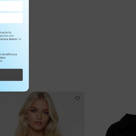
amaçlarla
mesine izin
ınlatma Metni
'ni
 tarafınızca
nden
um.