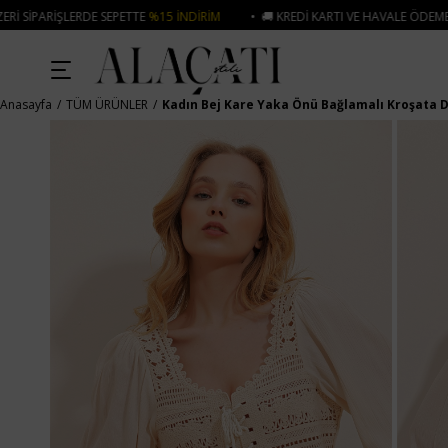
%15 İNDIRIM
• 🚚 KREDI KARTI VE HAVALE ÖDEMELERINIZDE 750₺ ÜZERI KA
Anasayfa
TÜM ÜRÜNLER
Kadın Bej Kare Yaka Önü Bağlamalı Kroşata 