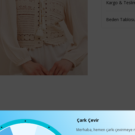
Kargo & Tesli
Beden Tablos
Çark Çevir
Merhaba, hemen çarkı çevirmeye n