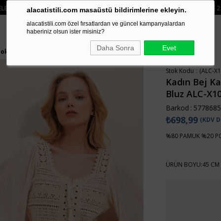
RGO ÜCRETSIZ
• 🛍️ YENI SEZON ÜRÜNLERINDE 2 ÜRÜN VE ÜZERI SIPARIŞLE
alacatistili.com masaüstü bildirimlerine ekleyin.
alacatistili.com özel fırsatlardan ve güncel kampanyalardan
haberiniz olsun ister misiniz?
Daha Sonra
Evet
Dokuma Crop Bluz ALC-X10028
Stok Kodu
(ALC-X1
Kadın Bej K
Bluz ALC-X1
Barkod
:
5778685
₺698,99
(KDV D
%80 PAMUK %20 P
ÜRÜN BOYU:45 CM