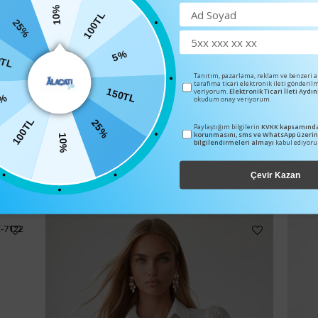
10%
100TL
25%
5%
0TL
Tanıtım, pazarlama, reklam ve benzeri 
tarafıma ticari elektronik ileti gönderil
150TL
veriyorum.
Elektronik Ticari İleti Ayd
%
okudum onay veriyorum.
100TL
25%
Paylaştığım bilgilerin
KVKK kapsamında
korunmasını, sms ve WhatsApp üzeri
10%
bilgilendirmeleri almayı
kabul ediyor
BENZER ÜRÜNLER
Çevir Kazan
C-7122