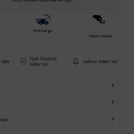
Hızlı Kargo
Taksit İmkanı
Fiyat Düşünce
e Ekle
Gelince Haber Ver
Haber Ver
leri