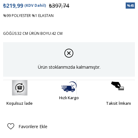
₺219,99
₺397,74
(KDV Dahil)
%
45
İndiri
%99 POLYESTER %1 ELASTAN
GÖĞÜS:32 CM ÜRÜN BOYU:42 CM
Ürün stoklarımızda kalmamıştır.
Hızlı Kargo
Koşulsuz İade
Taksit İmkanı
Favorilere Ekle