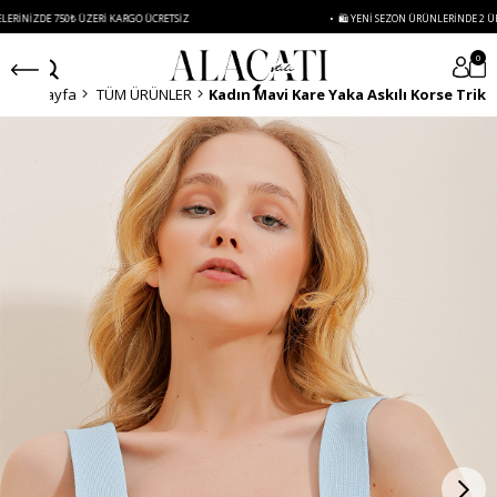
ZDE 750₺ ÜZERI KARGO ÜCRETSIZ
• 🛍️ YENI SEZON ÜRÜNLERINDE 2 ÜRÜN VE 
0
Anasayfa
TÜM ÜRÜNLER