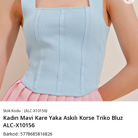
Stok Kodu
(ALC-X10156)
Kadın Mavi Kare Yaka Askılı Korse Triko Bluz
ALC-X10156
Barkod
:
5778685816826