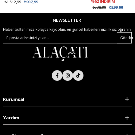
%62 İNDİRİM
₺1.512,99
₺907,99
₺538,99
₺299,00
NEWSLETTER
Haber bültenimize kolayca kaydolun, en güncel haberlerimizi ilk siz öğrenin
Gönder
Kurumsal
Yardım