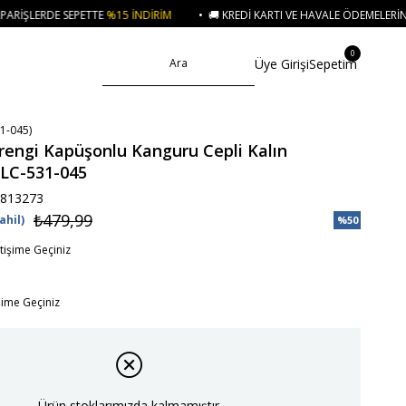
15 İNDIRIM
• 🚚 KREDI KARTI VE HAVALE ÖDEMELERINIZDE 750₺ ÜZERI KA
0
Üye Girişi
Sepetim
1-045)
engi Kapüşonlu Kanguru Cepli Kalın
ALC-531-045
813273
₺479,99
ahil)
%
50
İndirim
etişime Geçiniz
işime Geçiniz
Ürün stoklarımızda kalmamıştır.