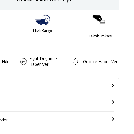
Hızlı Kargo
Taksit İmkanı
Fiyat Düşünce
e Ekle
Gelince Haber Ver
Haber Ver
leri