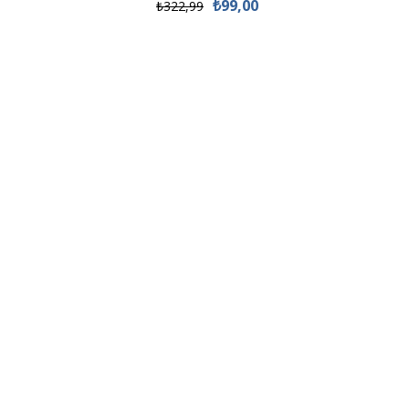
₺99,00
₺322,99