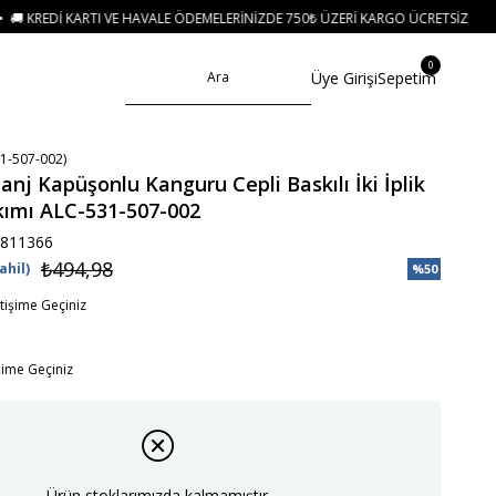
E HAVALE ÖDEMELERINIZDE 750₺ ÜZERI KARGO ÜCRETSIZ
• 🛍️ YENI SEZON 
0
Üye Girişi
Sepetim
1-507-002)
anj Kapüşonlu Kanguru Cepli Baskılı İki İplik
ımı ALC-531-507-002
811366
₺494,98
ahil)
%
50
İndirim
etişime Geçiniz
işime Geçiniz
Ürün stoklarımızda kalmamıştır.