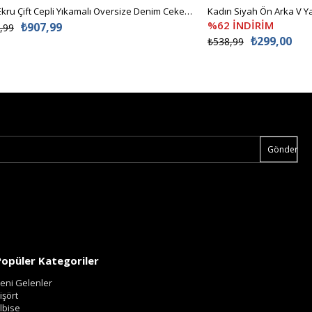
Kadın Ekru Çift Cepli Yıkamalı Oversize Denim Ceket ALC-X8152
%62 İNDİRİM
₺907,99
,99
₺299,00
₺538,99
Gönder
Popüler Kategoriler
eni Gelenler
işört
lbise