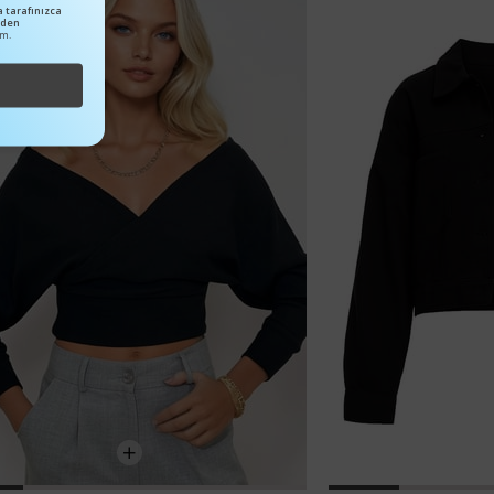
 tarafınızca
nden
um.