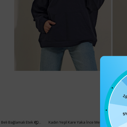
15
5
Kadın Siyah Asimetrik Kesim Beli Bağlamalı Etek ALC-X5001
Kadın Yeşil Kare Yaka İnce Merserize Bluz AL