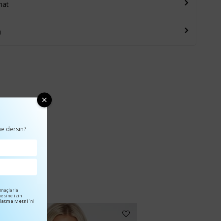
mat
u
e dersin?
amaçlarla
mesine izin
ınlatma Metni
'ni