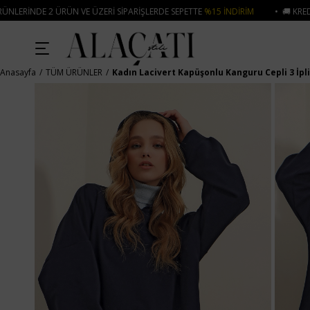
ZERI SIPARIŞLERDE SEPETTE
%15 İNDIRIM
• 🚚 KREDI KARTI VE HAVALE ÖD
Anasayfa
TÜM ÜRÜNLER
Kadın Lacivert Kapüşonlu Kanguru Cepli 3 İpl