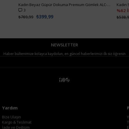
Kadın Beyaz Güpür Dokuma Premıum Gömlek ALC-X4366
3
%62 
₺399,99
₺769,99
₺538,
NEWSLETTER
Haber bültenimize kolayca kaydolun, en güncel haberlerimizi ilk siz öğrenin
Yardım
Bize Ulaşın
Y
Kargo & Teslimat
T
İade ve Değişim
E