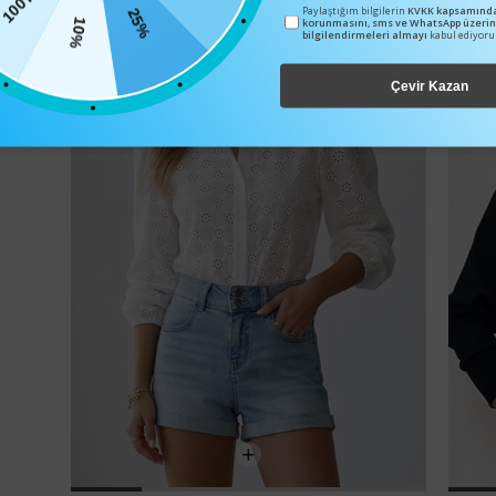
100TL
25%
Paylaştığım bilgilerin
KVKK kapsamında
korunmasını, sms ve WhatsApp üzeri
10%
bilgilendirmeleri almayı
kabul ediyor
Çevir Kazan