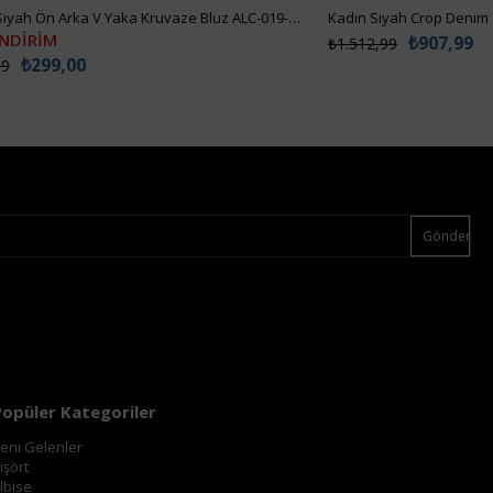
Kadın Siyah Ön Arka V Yaka Kruvaze Bluz ALC-019-053-BLZ
Kadın Siyah Crop Denım
İNDİRİM
₺907,99
₺1.512,99
₺299,00
99
Gönder
Popüler Kategoriler
eni Gelenler
işört
lbise