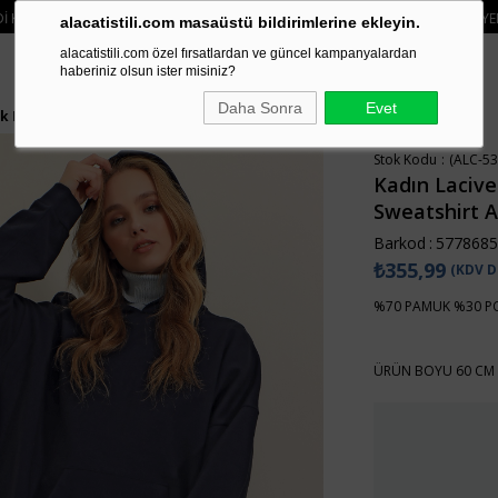
EMELERINIZDE 750₺ ÜZERI KARGO ÜCRETSIZ
• 🛍️ YENI SEZON ÜRÜNLERINDE
alacatistili.com masaüstü bildirimlerine ekleyin.
alacatistili.com özel fırsatlardan ve güncel kampanyalardan
haberiniz olsun ister misiniz?
Daha Sonra
Evet
ik Kalın Sweatshirt ALC-531-009
Stok Kodu
(ALC-53
Kadın Lacive
Sweatshirt 
Barkod
:
5778685
₺355,99
(KDV D
%70 PAMUK %30 P
ÜRÜN BOYU 60 CM