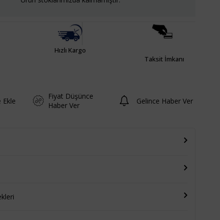
Hızlı Kargo
Taksit İmkanı
Fiyat Düşünce
e Ekle
Gelince Haber Ver
Haber Ver
leri