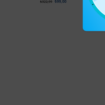
₺99,00
₺322,99