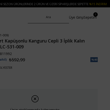
 2 ÜRÜN VE ÜZERI SIPARIŞLERDE SEPETTE
%15 İNDIRIM
• 🚚 KREDI KARTI VE
0
Üye Girişi
Sepetim
1-009)
rt Kapüşonlu Kanguru Cepli 3 İplik Kalın
ALC-531-009
811992
₺592,99
ahil)
%
40
İndirim
OLYESTER
Ürün stoklarımızda kalmamıştır.