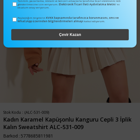
Tanıtım, pazarlama, reklam ve benzeri amaçlarla tarafıma ticari elektronik ileti
Elektronik Ticari İleti Aydınlatma Metni
gönderilmesine izin veriyorum.
'ni
okudum onay veriyorum.
KVKK kapsamında tarafınızca korunmasını, sms ve
Paylaştığım bilgilerin
WhatsApp üzerinden bilgilendirmeleri almayı
kabul ediyorum.
Çevir Kazan
Stok Kodu
(ALC-531-009)
Kadın Karamel Kapüşonlu Kanguru Cepli 3 İplik
Kalın Sweatshirt ALC-531-009
Barkod
:
5778685811981