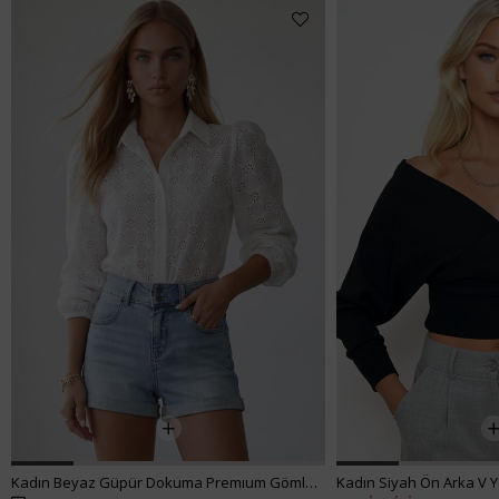
Kadın Beyaz Güpür Dokuma Premıum Gömlek ALC-X4366