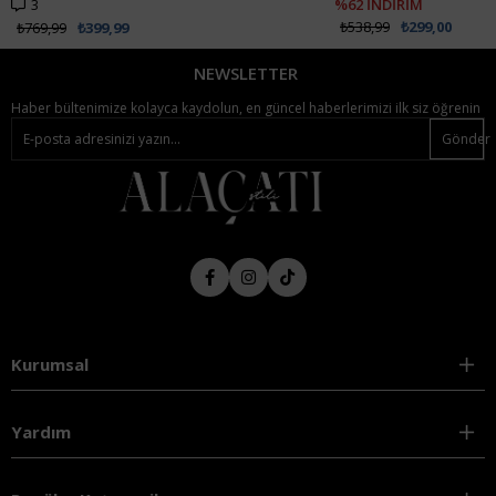
3
%62 İNDİRİM
₺538,99
₺299,00
₺769,99
₺399,99
NEWSLETTER
Haber bültenimize kolayca kaydolun, en güncel haberlerimizi ilk siz öğrenin
Gönder
Kurumsal
Yardım