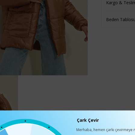
Kargo & Tesli
Beden Tablos
Çark Çevir
Merhaba, hemen çarkı çevirmeye n