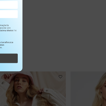
amaçlarla
mesine izin
ınlatma Metni
'ni
 tarafınızca
nden
um.