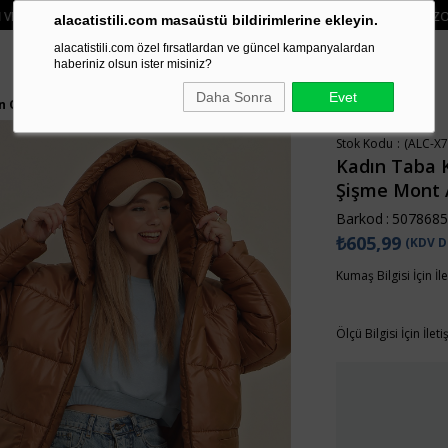
IZDE 750₺ ÜZERI KARGO ÜCRETSIZ
• 🛍️ YENI SEZON ÜRÜNLERINDE 2 ÜRÜN 
alacatistili.com masaüstü bildirimlerine ekleyin.
alacatistili.com özel fırsatlardan ve güncel kampanyalardan
haberiniz olsun ister misiniz?
Daha Sonra
Evet
on Oversize Şişme Mont ALC-X7365
Stok Kodu
(ALC-X7
Kadın Taba K
Şişme Mont 
Barkod
:
5078685
₺605,99
(KDV D
Kumaş Bilgisi İçin İl
Ölçü Bilgisi İçin İlet