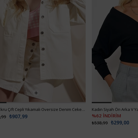
Kadın Ekru Çift Cepli Yıkamalı Oversize Denim Ceket ALC-X8152
%62 İNDİRİM
₺907,99
,99
₺299,00
₺538,99