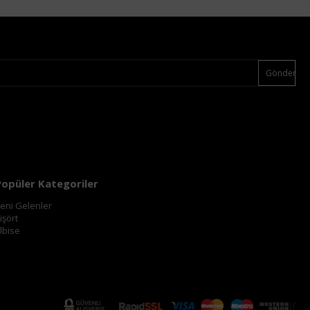
Gönder
Popüler Kategoriler
eni Gelenler
işört
lbise