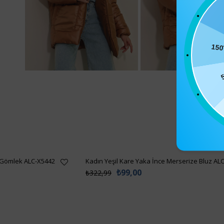
150
 Gömlek ALC-X5442
Kadın Yeşil Kare Yaka İnce Merserize Bluz AL
₺99,00
₺322,99