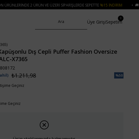
VE ÜZERI SIPARIŞLERDE SEPETTE
%15 İNDIRIM
• 🚚 KREDI KARTI VE HAVALE
0
Üye Girişi
Sepetim
365)
apüşonlu Dış Cepli Puffer Fashion Oversize
ALC-X7365
808172
₺1.211,98
ahil)
%
50
İndirim
etişime Geçiniz
işime Geçiniz
Ürün stoklarımızda kalmamıştır.