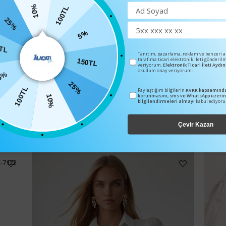
10%
100TL
25%
5%
TL
Tanıtım, pazarlama, reklam ve benzeri 
tarafıma ticari elektronik ileti gönderil
150TL
veriyorum.
Elektronik Ticari İleti Ayd
okudum onay veriyorum.
5%
25%
100TL
Paylaştığım bilgilerin
KVKK kapsamında
korunmasını, sms ve WhatsApp üzeri
10%
bilgilendirmeleri almayı
kabul ediyor
BENZER ÜRÜNLER
Çevir Kazan
C-7122