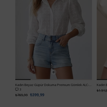
Kadın Beyaz Güpür Dokuma Premıum Gömlek ALC-X4366
3
₺1.512
₺399,99
₺769,99