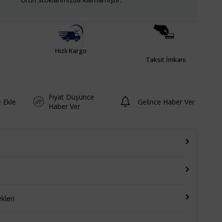
Hızlı Kargo
Taksit İmkanı
Fiyat Düşünce
e Ekle
Gelince Haber Ver
Haber Ver
leri