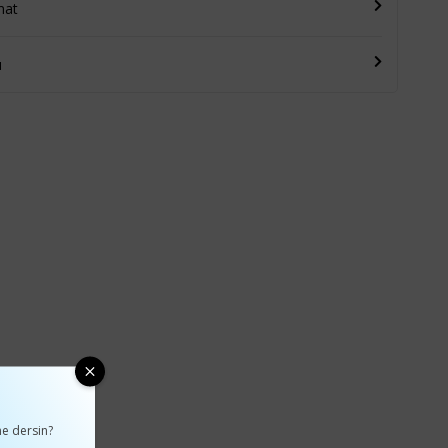
mat
u
e dersin?