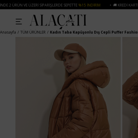
PARIŞLERDE SEPETTE
%15 İNDIRIM
• 🚚 KREDI KARTI VE HAVALE ÖDEMELERIN
Anasayfa
TÜM ÜRÜNLER
Kadın Taba Kapüşonlu Dış Cepli Puffer Fashi