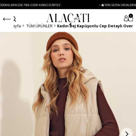
IZDE 750₺ ÜZERI KARGO ÜCRETSIZ
• 🛍️ YENI SEZON ÜRÜNLERINDE 2 ÜRÜN VE
0
Anasayfa
TÜM ÜRÜNLER