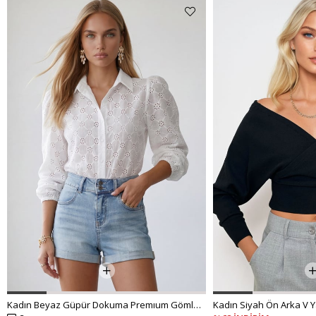
Kadın Beyaz Güpür Dokuma Premıum Gömlek ALC-X4366