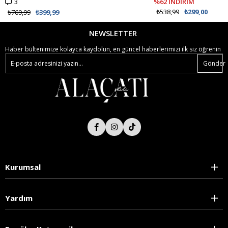
3
%62 İNDİRİM
₺538,99
₺299,00
₺769,99
₺399,99
NEWSLETTER
Haber bültenimize kolayca kaydolun, en güncel haberlerimizi ilk siz öğrenin
Gönder
Kurumsal
Yardım