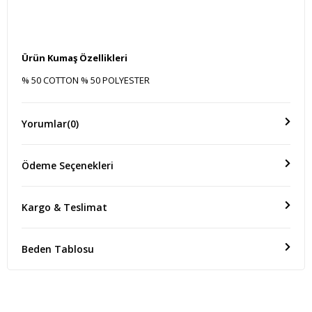
Ürün Kumaş Özellikleri
% 50 COTTON % 50 POLYESTER
Yorumlar
(0)
Ölçü(Boy)
Ürün Boyu : 90 CM Bel : 40 CM Kalça : 120 CM
Ödeme Seçenekleri
Kargo & Teslimat
Beden Tablosu