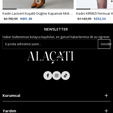
Kadın Lacivert Kuşaklı Düğme Kapamalı Midi Boy Denim Elbise Vs01700
₺2.782,99
₺931,49
₺1.143,99
₺352,34
NEWSLETTER
Haber bültenimize kolayca kaydolun, en güncel haberlerimizi ilk siz öğrenin
Gönder
Kurumsal
Yardım