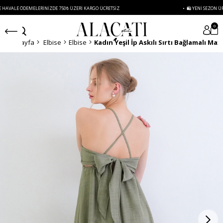
ÖDEMELERINIZDE 750₺ ÜZERI KARGO ÜCRETSIZ
• 🛍️ YENI SEZON ÜRÜNLERINDE
0
Anasayfa
Elbise
Elbise