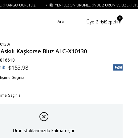
• 🛍️ YENI SEZON ÜRÜNLERINDE 2 ÜRÜN VE ÜZERI SIPARIŞLERDE SEPETTE
%15
0
Üye Girişi
Sepetim
0130)
 Askılı Kaşkorse Bluz ALC-X10130
816618
₺153,98
il)
%
36
İndirim
etişime Geçiniz
işime Geçiniz
Ürün stoklarımızda kalmamıştır.