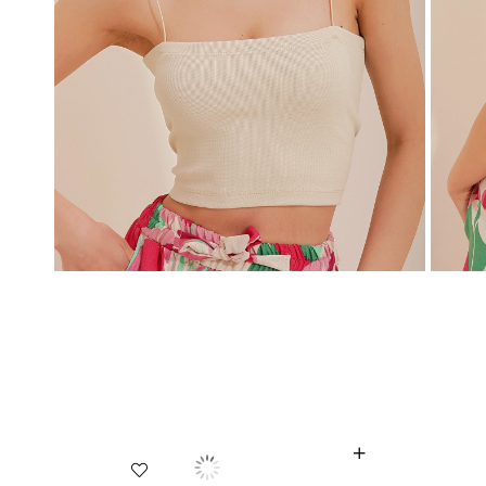
 Gömlek ALC-X5442
Kadın Yeşil Kare Yaka İnce Merserize Bluz AL