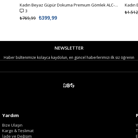
Kadın Beyaz Güpür Dokuma Premıum Gömlek ALC-X4366
3
₺1.512
₺399,99
₺769,99
NEWSLETTER
Haber bültenimize kolayca kaydolun, en güncel haberlerimizi ilk siz öğrenin
Yardım
Bize Ulaşın
Y
Kargo & Teslimat
T
İade ve Değişim
E