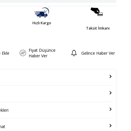
Hızlı Kargo
Taksit İmkanı
Fiyat Düşünce
e Ekle
Gelince Haber Ver
Haber Ver
leri
mat