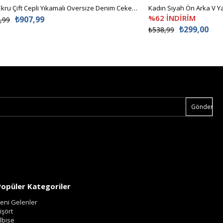
Kadın Ekru Çift Cepli Yıkamalı Oversize Denim Ceket ALC-X8152
%62 İNDİRİM
₺907,99
,99
₺299,00
₺538,99
Gönder
Popüler Kategoriler
eni Gelenler
işört
lbise