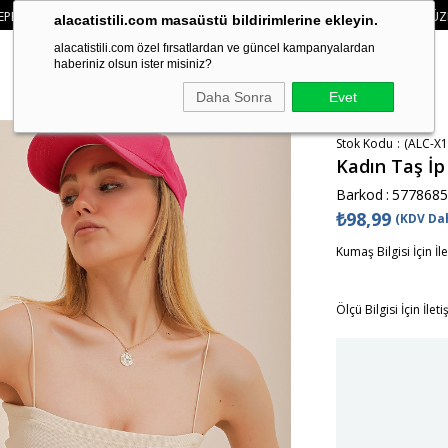
• 🚚KREDI KARTI VE HAVALE ÖDEMELERINIZDE 750₺ ÜZERI KARGO ÜCRETSIZ
alacatistili.com masaüstü bildirimlerine ekleyin.
alacatistili.com özel fırsatlardan ve güncel kampanyalardan
haberiniz olsun ister misiniz?
Daha Sonra
Evet
Stok Kodu
(ALC-X1
Kadın Taş İp
Barkod
:
5778685
₺98,99
(KDV Dah
Kumaş Bilgisi İçin İl
Ölçü Bilgisi İçin İlet