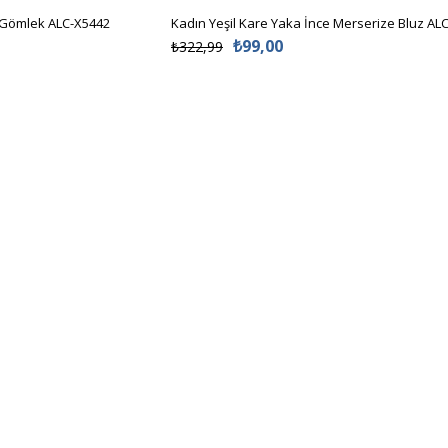
₺99,00
₺322,99