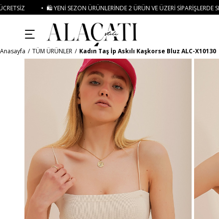
ENI SEZON ÜRÜNLERINDE 2 ÜRÜN VE ÜZERI SIPARIŞLERDE SEPETTE
%15 İNDIRIM
Anasayfa
TÜM ÜRÜNLER
Kadın Taş İp Askılı Kaşkorse Bluz ALC-X10130