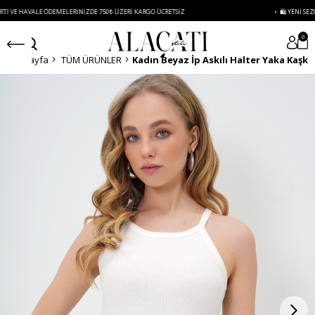
AVALE ÖDEMELERINIZDE 750₺ ÜZERI KARGO ÜCRETSIZ
• 🛍️ YENI SEZON ÜRÜNL
0
Anasayfa
TÜM ÜRÜNLER