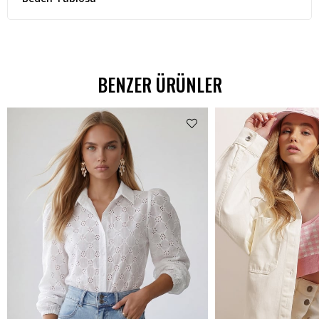
BENZER ÜRÜNLER
%62 İNDİRİM
₺538,99
₺299,00