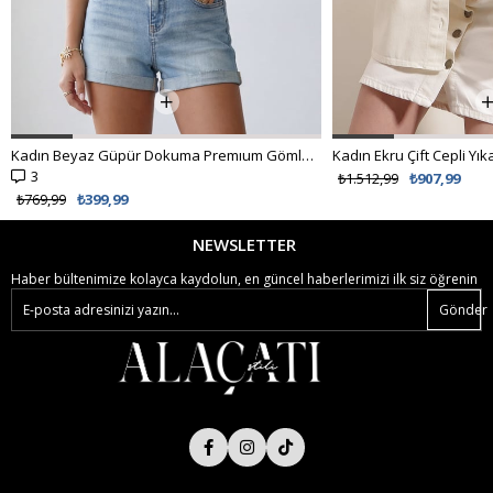
Kadın Ekru Çift Cepli Yıkamalı Oversize Denim Ceket ALC-X8152
₺1.512,99
₺907,99
NEWSLETTER
Haber bültenimize kolayca kaydolun, en güncel haberlerimizi ilk siz öğrenin
Gönder