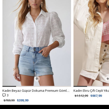
Kadın Beyaz Güpür Dokuma Premıum Gömlek ALC-X4366
3
₺1.512,99
₺907,99
₺769,99
₺399,99