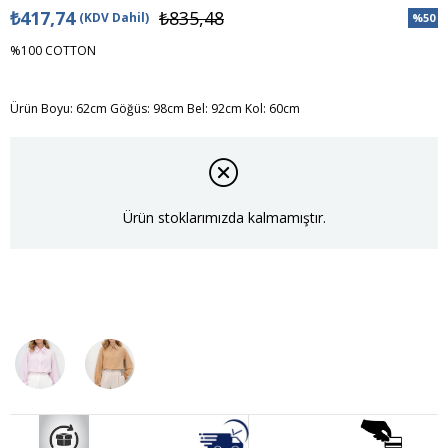
₺417,74
₺835,48
(KDV Dahil)
%
50
İndiri
%100 COTTON
Ürün Boyu: 62cm Göğüs: 98cm Bel: 92cm Kol: 60cm
Ürün stoklarımızda kalmamıştır.