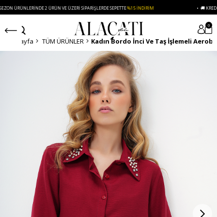
DE 2 ÜRÜN VE ÜZERI SIPARIŞLERDE SEPETTE
%15 İNDIRIM
• 🚚 KREDI KARTI VE HAVALE
0
Anasayfa
TÜM ÜRÜNLER