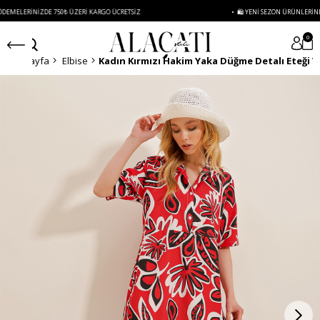
RINIZDE 750₺ ÜZERI KARGO ÜCRETSIZ
• 🛍️ YENI SEZON ÜRÜNLERINDE 2 ÜRÜN
0
Anasayfa
Elbise