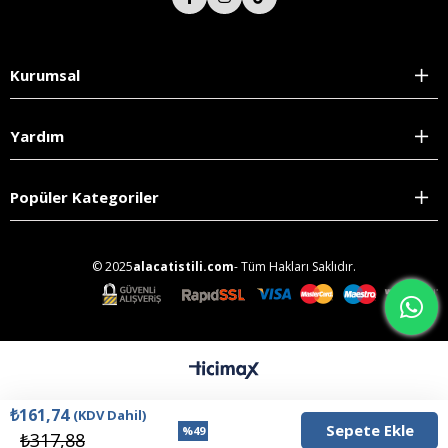
Kurumsal
Yardım
Popüler Kategoriler
© 2025
alacatistili.com
- Tüm Hakları Saklıdır.
₺161,74
(KDV Dahil)
%
49
₺317,88