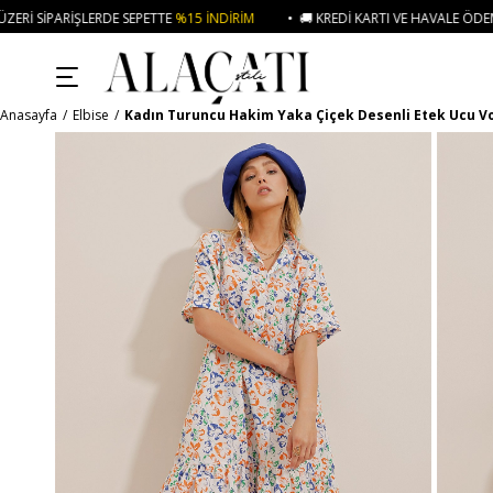
E SEPETTE
%15 İNDIRIM
• 🚚 KREDI KARTI VE HAVALE ÖDEMELERINIZDE 750₺
Anasayfa
Elbise
Kadın Turuncu Hakim Yaka Çiçek Desenli Etek Ucu Vo