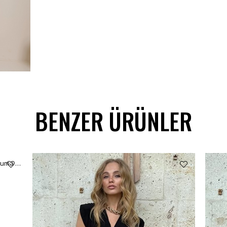
BENZER ÜRÜNLER
Kadın Beyaz Fisto Nakış İşlemeli Oversize Dokuma Gömlek Elbise ALC-X13432