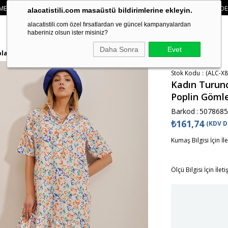
 ÜZERI KARGO ÜCRETSIZ
• 🛍️ YENI SEZON ÜRÜNLERINDE 2 ÜRÜN VE ÜZERI 
alacatistili.com masaüstü bildirimlerine ekleyin.
alacatistili.com özel fırsatlardan ve güncel kampanyalardan
haberiniz olsun ister misiniz?
Daha Sonra
Evet
lanlı Poplin Gömlek Elbise ALC-X8479
Stok Kodu
(ALC-X8
Kadın Turunc
Poplin Gömle
Barkod
:
5078685
₺161,74
(KDV D
Kumaş Bilgisi İçin İl
Ölçü Bilgisi İçin İlet