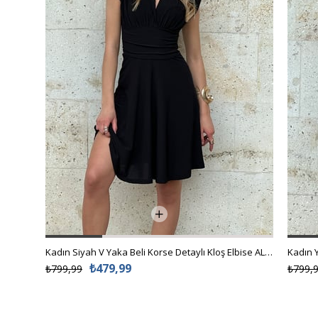
Kadın Siyah V Yaka Beli Korse Detaylı Kloş Elbise ALC-X12153
₺479,99
₺799,99
₺799,