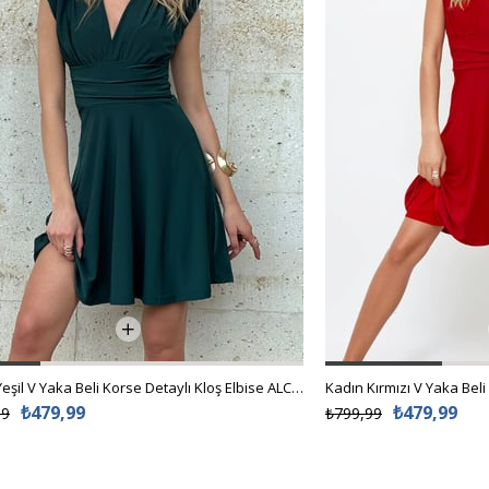
Kadın Yeşil V Yaka Beli Korse Detaylı Kloş Elbise ALC-X12153
₺479,99
₺479,99
99
₺799,99