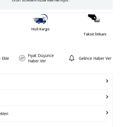
Hızlı Kargo
Taksit İmkanı
Fiyat Düşünce
e Ekle
Gelince Haber Ver
Haber Ver
leri