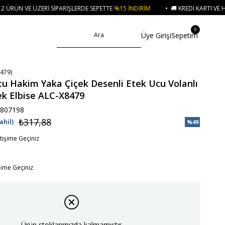
SIPARIŞLERDE SEPETTE
%15 İNDIRIM
• 🚚 KREDI KARTI VE HAVALE ÖDEMELER
0
Üye Girişi
Sepetim
479)
u Hakim Yaka Çiçek Desenli Etek Ucu Volanlı
k Elbise ALC-X8479
807198
₺317,88
ahil)
%
49
İndirim
etişime Geçiniz
işime Geçiniz
Ürün stoklarımızda kalmamıştır.