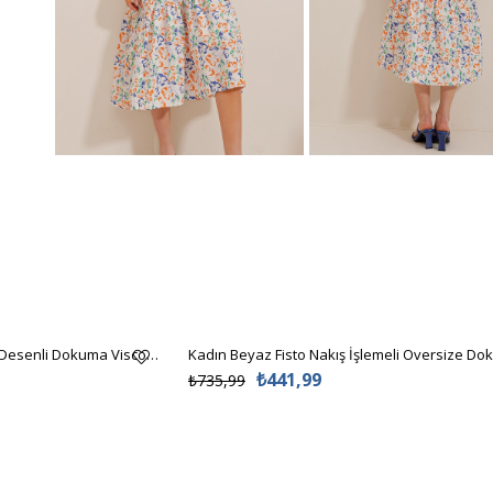
Kadın Siyah-Krem Puantiye Desenli Dokuma Viscon Gömlek Elbise ALC-X6247
₺441,99
₺735,99