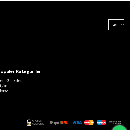
Gönder
Popüler Kategoriler
eni Gelenler
işört
lbise