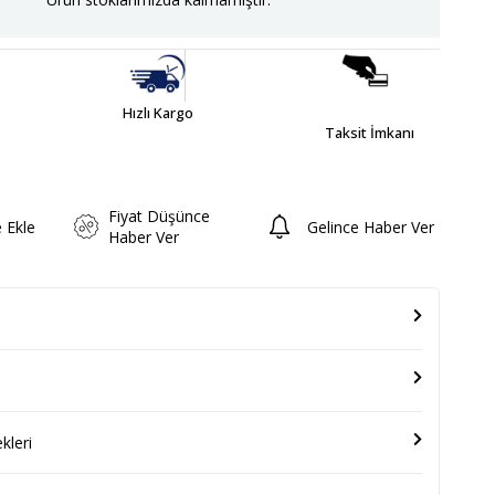
Hızlı Kargo
Taksit İmkanı
Fiyat Düşünce
e Ekle
Gelince Haber Ver
Haber Ver
leri