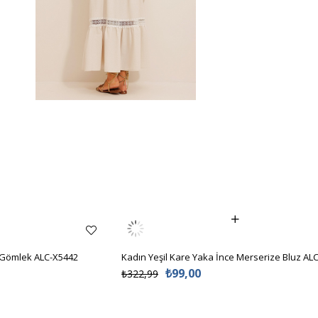
 Gömlek ALC-X5442
Kadın Yeşil Kare Yaka İnce Merserize Bluz AL
₺99,00
₺322,99