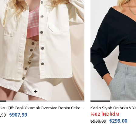
Kadın Ekru Çift Cepli Yıkamalı Oversize Denim Ceket ALC-X8152
%62 İNDİRİM
₺907,99
,99
₺299,00
₺538,99