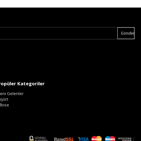
Gönder
Popüler Kategoriler
eni Gelenler
işört
lbise