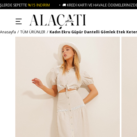
NDIRIM
• 🚚 KREDI KARTI VE HAVALE ÖDEMELERINIZDE 750₺ ÜZERI KARGO Ü
Anasayfa
TÜM ÜRÜNLER
Kadın Ekru Güpür Dantelli Gömlek Etek Keten