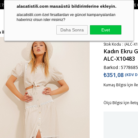
CRETSIZ
• 🛍️ YENI SEZON ÜRÜNLERINDE 2 ÜRÜN VE ÜZERI SIPARIŞLERDE SE
alacatistili.com masaüstü bildirimlerine ekleyin.
alacatistili.com özel fırsatlardan ve güncel kampanyalardan
haberiniz olsun ister misiniz?
Daha Sonra
Evet
 İkili Takım ALC-X10483
Stok Kodu
(ALC-X1
Kadın Ekru G
ALC-X10483
Barkod
:
5778685
₺351,08
(KDV D
Kumaş Bilgisi İçin İl
Ölçü Bilgisi İçin İlet