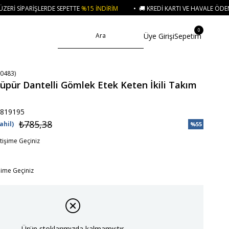
PETTE
%15 İNDIRIM
• 🚚 KREDI KARTI VE HAVALE ÖDEMELERINIZDE 750₺ ÜZ
0
Üye Girişi
Sepetim
0483)
üpür Dantelli Gömlek Etek Keten İkili Takım
819195
₺785,38
ahil)
%
55
İndirim
etişime Geçiniz
işime Geçiniz
Ürün stoklarımızda kalmamıştır.