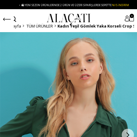
• 🛍️ YENI SEZON ÜRÜNLERINDE 2 ÜRÜN VE ÜZERI SIPARIŞLERDE SEPETTE
%15 İNDIRIM
0
Anasayfa
TÜM ÜRÜNLER