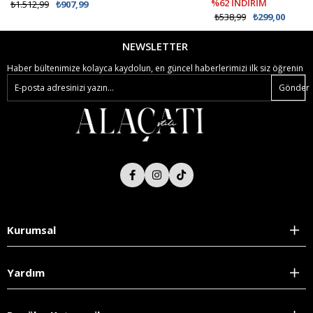
%62 İNDİRİM
₺1.512,99
₺907,99
₺538,99
₺299,00
NEWSLETTER
Haber bültenimize kolayca kaydolun, en güncel haberlerimizi ilk siz öğrenin
Gönder
Kurumsal
Yardım