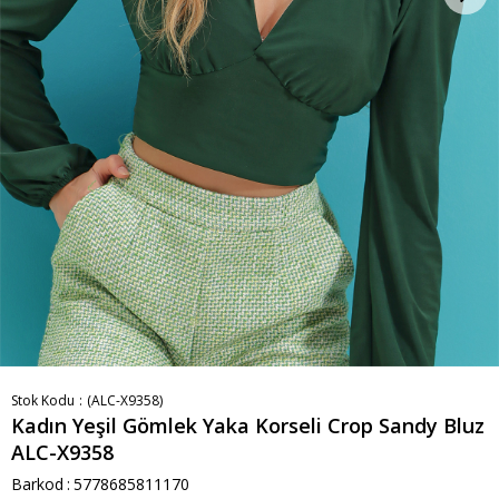
Stok Kodu
(ALC-X9358)
Kadın Yeşil Gömlek Yaka Korseli Crop Sandy Bluz
ALC-X9358
Barkod
:
5778685811170