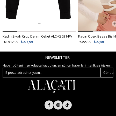
Kadın Siyah Crop Denım Ceket ALC-X3631-RV
₺1.512,99
₺907,99
₺455,99
₺99,00
NEWSLETTER
Haber bültenimize kolayca kaydolun, en güncel haberlerimizi ilk siz öğrenin
Gönder