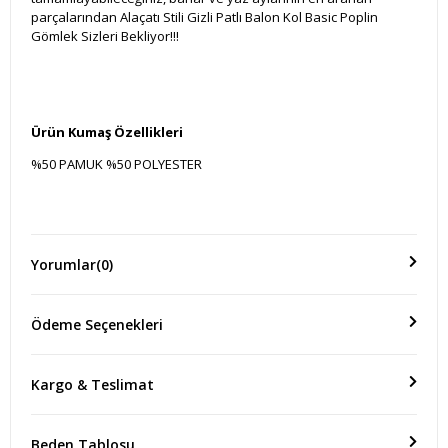
parçalarından Alaçatı Stili Gizli Patlı Balon Kol Basic Poplin
Gömlek Sizleri Bekliyor!!!
Ürün Kumaş Özellikleri
%50 PAMUK %50 POLYESTER
Ölçü(Boy)
Kol Boyu:38 Cm Göğüs:48 Cm Ürün Boyu:59 Cm
Yorumlar
(0)
Ödeme Seçenekleri
Kargo & Teslimat
Beden Tablosu