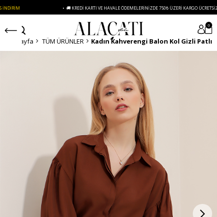
• 🚚 KREDI KARTI VE HAVALE ÖDEMELERINIZDE 750₺ ÜZERI KARGO ÜCRETSIZ
0
Anasayfa
TÜM ÜRÜNLER